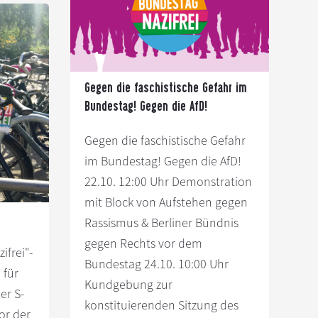
rstütze
gegen
Rassismus
2018
er
weiter
de!
gehen
Gegen die faschistische Gefahr im
Bundestag! Gegen die AfD!
kann
Gegen die faschistische Gefahr
im Bundestag! Gegen die AfD!
22.10. 12:00 Uhr Demonstration
mit Block von Aufstehen gegen
Rassismus & Berliner Bündnis
gegen Rechts vor dem
ifrei"-
Bundestag 24.10. 10:00 Uhr
 für
Kundgebung zur
er S-
konstituierenden Sitzung des
or der