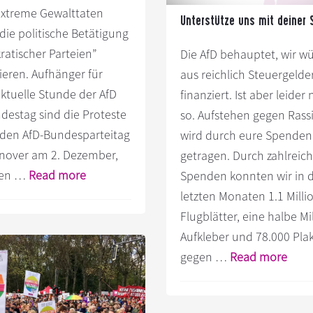
olidarität
extreme Gewalttaten
Unterstütze uns mit deiner 
die politische Betätigung
atischer Parteien”
Die AfD behauptet, wir w
ieren. Aufhänger für
aus reichlich Steuergelde
aktuelle Stunde der AfD
finanziert. Ist aber leider 
destag sind die Proteste
so. Aufstehen gegen Ras
den AfD-Bundesparteitag
wird durch eure Spenden
nover am 2. Dezember,
getragen. Durch zahlreic
Infos
ren …
Read more
Spenden konnten wir in 
zum
letzten Monaten 1.1 Milli
Plugin
Flugblätter, eine halbe Mi
Aktuelle
Aufkleber und 78.000 Pla
Stunde
Infos
gegen …
Read more
der
zum
AfD
Plug