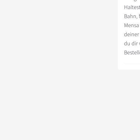
kannst
Haltes
du
Bahn, 
mitmachen
Mensa 
deiner
du dir 
Bestel