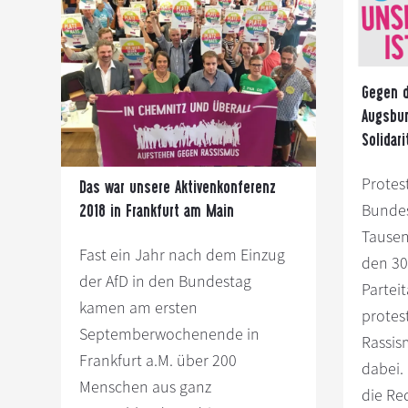
s
n
p
r
i
Gegen d
n
Augsbur
g
Solidari
e
n
Protes
Das war unsere Aktivenkonferenz
Bundes
2018 in Frankfurt am Main
Tause
Fast ein Jahr nach dem Einzug
den 30
der AfD in den Bundestag
Partei
kamen am ersten
protes
Septemberwochenende in
Rassis
Frankfurt a.M. über 200
dabei.
Menschen aus ganz
die Re