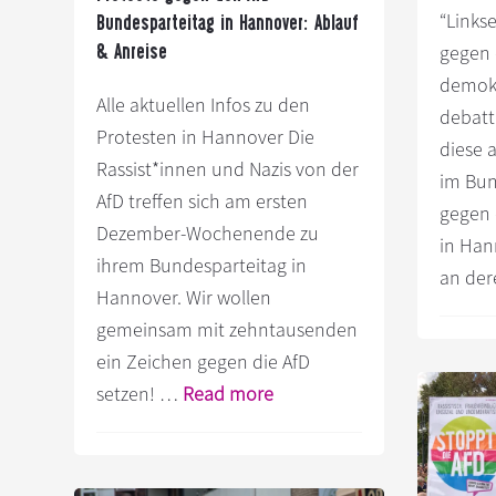
S
“Links
am
Bundesparteitag in Hannover: Ablauf
gegen 
& Anreise
Main
demokr
Alle aktuellen Infos zu den
debatt
Protesten in Hannover Die
diese 
Rassist*innen und Nazis von der
im Bun
AfD treffen sich am ersten
gegen 
Dezember-Wochenende zu
in Han
ihrem Bundesparteitag in
an de
Hannover. Wir wollen
gemeinsam mit zehntausenden
ein Zeichen gegen die AfD
Infos
setzen! …
Read more
zum
Plugin
Proteste