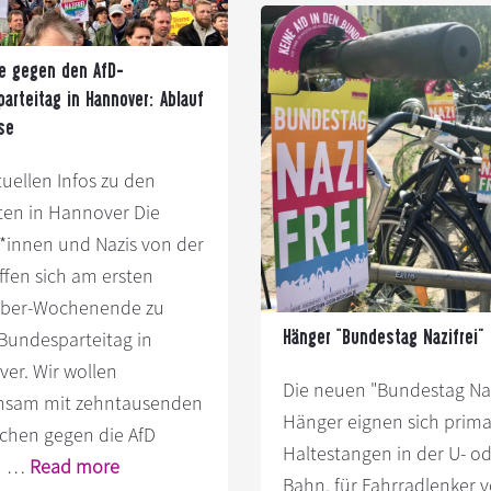
im
Unte
Bundestag
uns
mit
e gegen den AfD-
arteitag in Hannover: Ablauf
dein
se
Spen
tuellen Infos zu den
ten in Hannover Die
t*innen und Nazis von der
effen sich am ersten
ber-Wochenende zu
Hänger “Bundestag Nazifrei”
Bundesparteitag in
er. Wir wollen
Die neuen "Bundestag Naz
nsam mit zehntausenden
Hänger eignen sich prima
ichen gegen die AfD
Haltestangen in der U- od
Infos
n! …
Read more
Bahn, für Fahrradlenker v