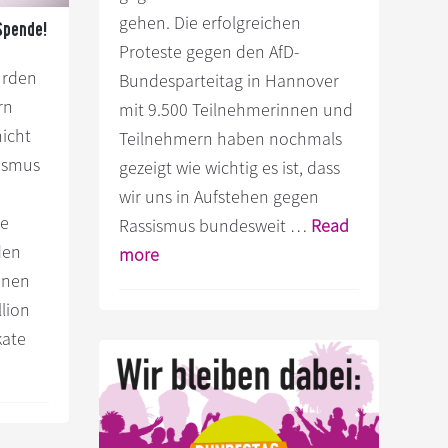
gehen. Die erfolgreichen
Spende!
Proteste gegen den AfD-
ürden
Bundesparteitag in Hannover
rn
mit 9.500 Teilnehmerinnen und
nicht
Teilnehmern haben nochmals
sismus
gezeigt wie wichtig es ist, dass
wir uns in Aufstehen gegen
he
Rassismus bundesweit …
Read
den
Infos
more
onen
zum
llion
Plugin
kate
Deine
Spende
damit
in
Aufstehen