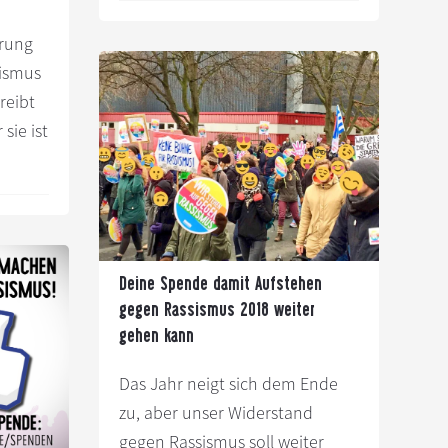
Plugin
erung
#MarchAgainstRacism
sismus
–
reibt
Alle
sie ist
Aktionen
am
17.
März
Deine Spende damit Aufstehen
gegen Rassismus 2018 weiter
gehen kann
hen
Das Jahr neigt sich dem Ende
g
zu, aber unser Widerstand
gegen Rassismus soll weiter