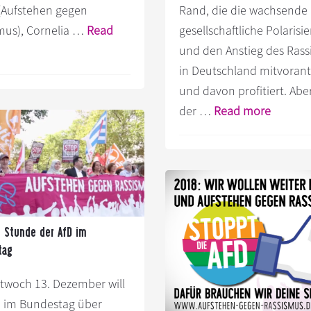
(Aufstehen gegen
Rand, die die wachsende
mus), Cornelia …
Read
gesellschaftliche Polarisi
nfos
und den Anstieg des Ras
um
in Deutschland mitvorant
lugin
und davon profitiert. Aber 
egen
Infos
der …
Read more
en
zum
fD-
Plugin
undesparteitag
Keine
n
AfD
ugsburg
in
den
e Stunde der AfD im
nsere
hessisc
tag
lternative
Landta
twoch 13. Dezember will
t
D im Bundestag über