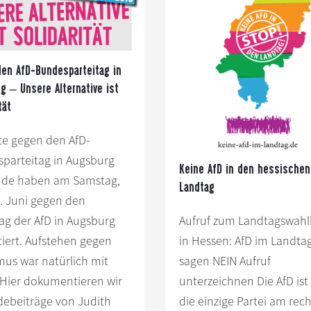
en AfD-Bundesparteitag in
g – Unsere Alternative ist
tät
te gegen den AfD-
parteitag in Augsburg
Keine AfD in den hessischen
nde haben am Samstag,
Landtag
. Juni gegen den
tag der AfD in Augsburg
Aufruf zum Landtagswah
tiert. Aufstehen gegen
in Hessen: AfD im Landtag
mus war natürlich mit
sagen NEIN Aufruf
 Hier dokumentieren wir
unterzeichnen Die AfD ist
debeiträge von Judith
die einzige Partei am rec