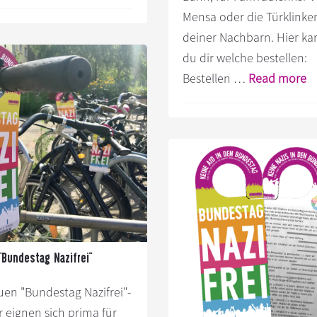
zum
Mensa oder die Türklinke
Plugin
deiner Nachbarn. Hier ka
Proteste
du dir welche bestellen:
gegen
In
Bestellen …
Read more
den
z
AfD-
Pl
Bundesparteitag
H
in
“
Hannover:
Na
Ablauf
&
Anreise
"Bundestag Nazifrei"
uen "Bundestag Nazifrei"-
 eignen sich prima für