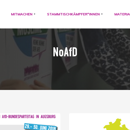
MITMACHEN
STAMMTISCHKÄMPFER*INNEN
MATERIA
NoAfD