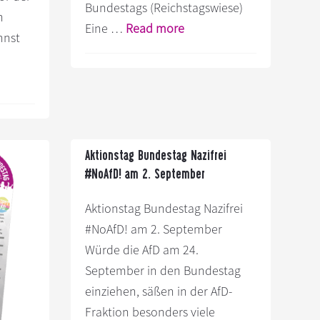
Bundestags (Reichstagswiese)
n
Infos
Eine …
Read more
nnst
zum
Plugin
fos
Gegen
um
die
ugin
faschistische
änger
Gefahr
Aktionstag Bundestag Nazifrei
Bundestag
im
#NoAfD! am 2. September
zifrei”
Bundestag!
Aktionstag Bundestag Nazifrei
Gegen
#NoAfD! am 2. September
die
Würde die AfD am 24.
AfD!
September in den Bundestag
einziehen, säßen in der AfD-
Fraktion besonders viele