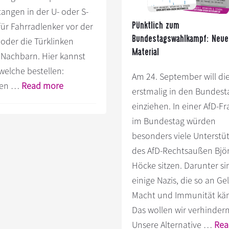
tangen in der U- oder S-
Pünktlich zum
für Fahrradlenker vor der
Bundestagswahlkampf: Neue
oder die Türklinken
Material
 Nachbarn. Hier kannst
welche bestellen:
Am 24. September will di
Infos
len …
Read more
erstmalig in den Bundest
zum
einziehen. In einer AfD-Fr
Plugin
im Bundestag würden
Hänger
besonders viele Unterstü
"Bundestag
des AfD-Rechtsaußen Bjö
Nazifrei"
Höcke sitzen. Darunter si
einige Nazis, die so an Gel
Macht und Immunität kä
Das wollen wir verhindern
Unsere Alternative …
Rea