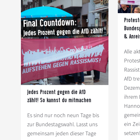
gegen
den
Protest
AfD-
Bundesp
Bundesparteitag
& Anrei
in
Alle ak
Hannover:
Protes
Ablauf
Rassis
&
AfD tr
Anreise
Dezem
Jedes Prozent gegen die AfD
ihrem 
zählt! So kannst du mitmachen
Hannov
gemei
Es sind nur noch neun Tage bis
ein Ze
zur Bundestagswahl. Lasst uns
setze
gemeinsam jeden dieser Tage