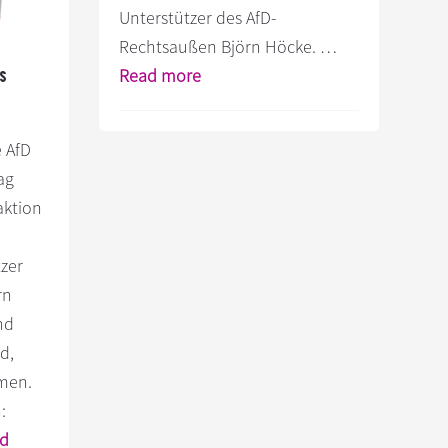
Unterstützer des AfD-
Rechtsaußen Björn Höcke. …
Infos
Read more
s
zum
Plugin
e AfD
Aktionstag
ag
Bundestag
aktion
Nazifrei
#NoAfD!
tzer
am
rn
2.
nd
September
d,
men.
:
d