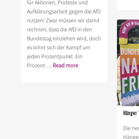
für Aktionen, Proteste und
Aufklärungsarbeit gegen die AfD
nutzen! Zwar müssen wir damit
rechnen, dass die AfD in den
Bundestag einziehen wird, doch
es lohnt sich der Kampf um
jeden Prozentpunkt. Ein
Infos
Prozent …
Read more
zum
Plugin
Jedes
Prozent
gegen
Hänger 
die
AfD
Die ne
zählt! So
Hänger