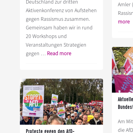
Deutschland zur dritten
Amler 
Aktivenkonferenz von Aufstehen
Rassis
gegen Rassismus zusammen.
I
more
Gemeinsam haben wir in rund
z
20 Workshops und
P
Veranstaltungen Strategien
G
Infos
gegen …
Read more
d
zum
A
Plugin
B
Das
i
war
A
unsere
–
Aktuell
Aktivenkonferenz
U
Bundes
2018
A
Am Mit
in
is
die Af
Frankfurt
Proteste gegen den AfD-