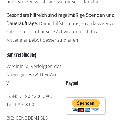
unterstützen willst, sind wir dir sehr dankbar!
s
n
p
Besonders hilfreich sind regelmäßige Spenden und
r
Daueraufträge.
Damit hilfst du uns, zuverlässiger zu
i
kalkulieren und unsere Aktivitäten und das
n
Materialangebot besser zu planen.
g
e
Bankverbindung
n
Vereinig. d. Verfolgten des
Naziregimes (VVN-BdA) e.
V.
Paypal
IBAN: DE 90 4306 0967
1214 8918 00
BIC: GENODEM1GLS