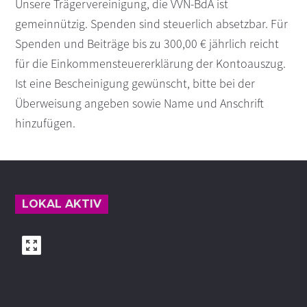
Unsere Trägervereinigung, die VVN-BdA ist
gemeinnützig. Spenden sind steuerlich absetzbar. Für
Spenden und Beiträge bis zu 300,00 € jährlich reicht
für die Einkommensteuererklärung der Kontoauszug.
Ist eine Bescheinigung gewünscht, bitte bei der
Überweisung angeben sowie Name und Anschrift
hinzufügen.
Footer
LOKAL AKTIV