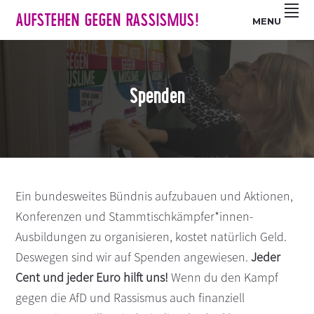
Z
S
Z
AUFSTEHEN GEGEN RASSISMUS!
MENU
u
k
u
r
i
r
H
p
F
a
t
u
Spenden
u
o
ß
p
m
z
t
a
e
n
i
i
a
n
l
v
c
e
Ein bundesweites Bündnis aufzubauen und Aktionen,
i
o
s
Konferenzen und Stammtischkämpfer*innen-
g
n
p
Ausbildungen zu organisieren, kostet natürlich Geld.
a
t
r
Deswegen sind wir auf Spenden angewiesen.
Jeder
t
e
i
Cent und jeder Euro hilft uns!
Wenn du den Kampf
i
n
n
o
t
g
gegen die AfD und Rassismus auch finanziell
n
e