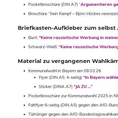
Pocketbroschüre (DIN A7) “
Argumentieren ge
Broschüre “Sein Kampf – Björn Höckes neonazi
Briefkasten-Aufkleber zum selbst
Bunt:
“Keine rassistische Werbung in mein
Schwarz-Weiß:
“Keine rassistische Werbun
Material zu vergangenen Wahlkäm
Kommunalwahl in Bayern am 08.03.26
Flyer (DIN A5, 4-seitig)
“In Bayern wähl
Sticker (DINA A7)
“JA ZU …”
Pocketbroschüre zur Kommunalwahl 2025 in
Faltflyer 6-seitig (DIN A5) gegen den AfD-B
Türhänger gegen den AfD-Bundestagswahlkam