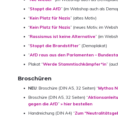
“
Stoppt die AfD
” (im Webshop auch als Demo
“
Kein Platz für Nazis
” (altes Motiv)
“
Kein Platz für Nazis
” (neues Motiv, im Webs
“
Rassismus ist keine Alternative
” (im Websh
“
Stoppt die Brandstifter
” (Demoplakat)
“
AfD raus aus den Parlamenten – Bundestag
Plakat “
Werde Stammtischkämpfer*in
” (auc
Broschüren
NEU
: Broschüre (DIN A5, 32 Seiten) “
Mythos N
Broschüre (DIN A5, 32 Seiten) “
Aktionsanleit
gegen die AfD
”
» hier bestellen
Handreichung (DIN A4) “
Zum “Neutralitätsgeb