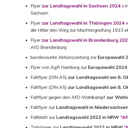
Flyer
zur Landtagswahl in Sachsen 2024 »
i
Sachsen
Flyer
zur Landtagswahl in Thüringen 2024 
die Hitler den Weg zur Machtergreifung 1933 
Flyer
zur Landtagswahl in Brandenburg 202
AfD Brandenburg
bundesweite Aktionszeitung zur
Europawahl 
Flyer von AgR Hamburg zur
Europawahl 2024
Faltflyer (DIN A5)
zur Landtagswahl am 8. O
Faltflyer (DIN A5)
zur Landtagswahl am 8. O
Faltflyer gegen den AfD-Wahlkampf
zur Wahlw
Faltflyer zur
Landtagswahl in Niedersachsen
Faltblatt zur
Landtagswahl 2022 in NRW
“Af
Türhänger zur
Landtagswahl 2022 in NRW
“