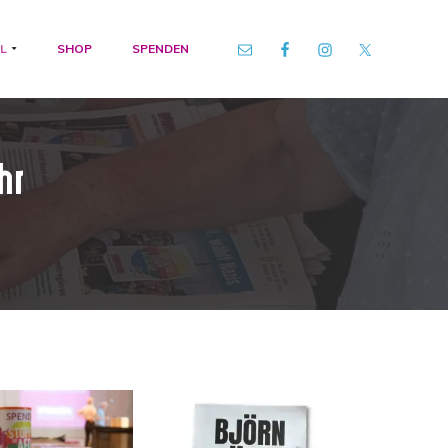
L
SHOP
SPENDEN
hr