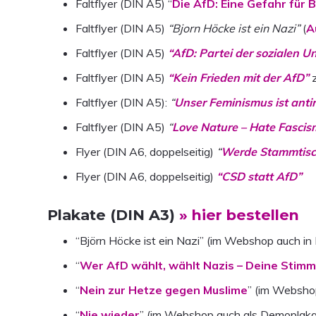
Faltflyer (DIN A5) “
Die AfD: Eine Gefahr für 
Faltflyer (DIN A5)
“Bjorn Höcke ist ein Nazi”
(
A
Faltflyer (DIN A5)
“AfD: Partei der sozialen U
Faltflyer (DIN A5)
“Kein Frieden mit der AfD”
z
Faltflyer (DIN A5):
“
Unser Feminismus ist antir
Faltflyer (DIN A5)
“
Love Nature – Hate Fascis
Flyer (DIN A6, doppelseitig)
“
Werde Stammtisc
Flyer (DIN A6, doppelseitig)
“CSD statt AfD”
Plakate (DIN A3)
» hier bestellen
“Björn Höcke ist ein Nazi” (im Webshop auch in
“
Wer AfD wählt, wählt Nazis – Deine Stim
“
Nein zur Hetze gegen Muslime
” (im Websho
“
Nie wieder
” (im Webshop auch als Demoplaka