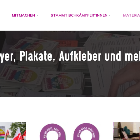
MITMACHEN
STAMMTISCHKÄMPFER*INNEN
MATERIA
lyer, Plakate, Aufkleber und me