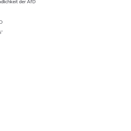
dlichkeit der AfD
fD
i”