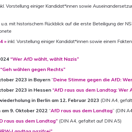
nkl. Vorstellung einiger Kandidat*innen sowie Auseinanderset
»
u.a. mit historischem Rückblick auf die erste Beteiligung der 
ebnete
4 »
inkl. Vorstellung einiger Kandidat*innen sowie einem Fakt
2024
“Wer AfD wählt, wählt Nazis”
“Geh wählen gegen Rechts”
ktober 2023 in Bayern
“
Deine Stimme gegen die AfD: Wer
ktober 2023 in Hessen
“AfD raus aus dem Landtag: Wer A
iederholung in Berlin am 12. Februar 2023
(DIN A4, gefalt
 am 9. Oktober 2022
“
AfD raus aus dem Landtag
” (DIN A4
D raus aus dem Landtag”
(DIN A4, gefaltet auf DIN A5)
NRW-Landtag nazifrei”