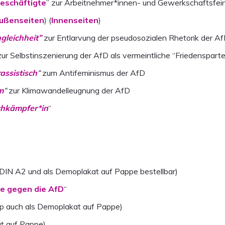
Beschäftigte
” zur Arbeitnehmer*innen- und Gewerkschaftsfein
ußenseiten
) (
Innenseiten
)
ngleichheit”
zur Entlarvung der pseudosozialen Rhetorik der A
ur Selbstinszenierung der AfD als vermeintliche “Friedensparte
assistisch
“
zum Antifeminismus der AfD
m
“
zur Klimawandelleugnung der AfD
hkämpfer*in
“
 DIN A2 und als Demoplakat auf Pappe bestellbar)
me gegen die AfD
“
p auch als Demoplakat auf Pappe)
t auf Pappe)