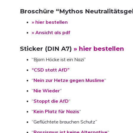
Broschüre “Mythos Neutralitätsgeb
» hier bestellen
» Ansicht als pdf
Sticker (DIN A7)
» hier bestellen
“Bjorn Höcke ist ein Nazi”
“CSD statt AfD”
“
Nein zur Hetze gegen Muslime
“
“
Nie Wieder
“
“
Stoppt die AfD
“
“
Kein Platz für Nazis
“
“Geflüchtete brauchen Schutz”
“
Rassismus ist keine Alternative
“