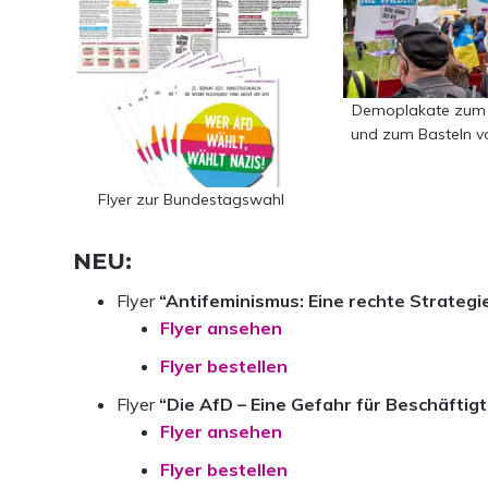
s
n
p
r
i
Demoplakate zum 
und zum Basteln v
n
g
e
Flyer zur Bundestagswahl
n
NEU:
Flyer
“Antifeminismus: Eine rechte Strategi
Flyer ansehen
Flyer bestellen
Flyer
“Die AfD – Eine Gefahr für Beschäftig
Flyer ansehen
Flyer bestellen