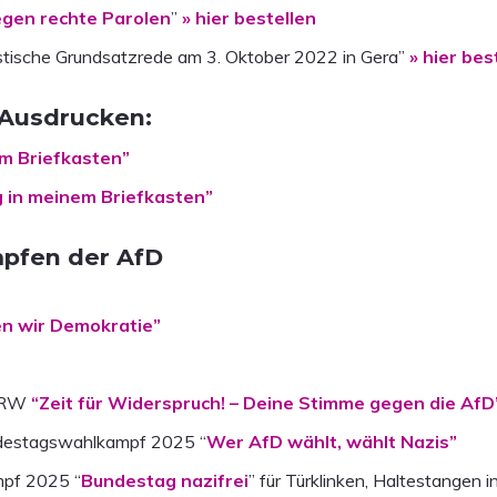
gen rechte Parolen
”
» hier bestellen
stische Grundsatzrede am 3. Oktober 2022 in Gera”
» hier bes
 Ausdrucken:
em Briefkasten”
g in meinem Briefkasten”
pfen der AfD
en wir Demokratie”
 NRW
“Zeit für Widerspruch! – Deine Stimme gegen die AfD
undestagswahlkampf 2025 “
Wer AfD wählt, wählt Nazis”
pf 2025 “
Bundestag nazifrei
” für Türklinken, Haltestangen