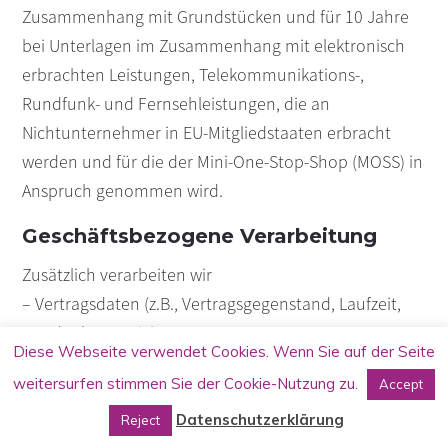
Zusammenhang mit Grundstücken und für 10 Jahre
bei Unterlagen im Zusammenhang mit elektronisch
erbrachten Leistungen, Telekommunikations-,
Rundfunk- und Fernsehleistungen, die an
Nichtunternehmer in EU-Mitgliedstaaten erbracht
werden und für die der Mini-One-Stop-Shop (MOSS) in
Anspruch genommen wird.
Geschäftsbezogene Verarbeitung
Zusätzlich verarbeiten wir
– Vertragsdaten (z.B., Vertragsgegenstand, Laufzeit,
Kundenkategorie).
Diese Webseite verwendet Cookies. Wenn Sie auf der Seite
– Zahlungsdaten (z.B., Bankverbindung,
weitersurfen stimmen Sie der Cookie-Nutzung zu.
Accept
Zahlungshistorie)
von unseren Kunden, Interessenten und
Datenschutzerklärung
Reject