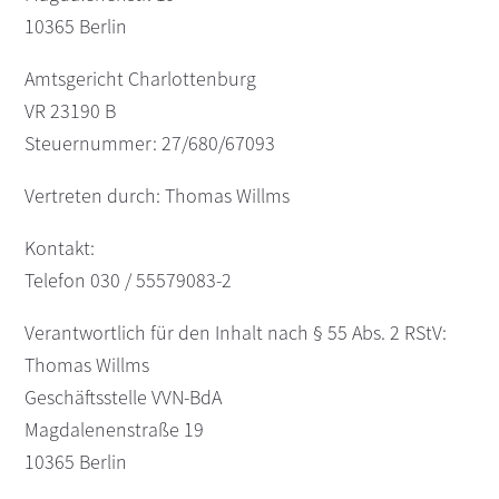
10365 Berlin
s
n
p
Amtsgericht Charlottenburg
r
VR 23190 B
i
n
Steuernummer: 27/680/67093
g
e
Vertreten durch: Thomas Willms
n
Kontakt:
Telefon 030 / 55579083-2
Verantwortlich für den Inhalt nach § 55 Abs. 2 RStV:
Thomas Willms
Geschäftsstelle VVN-BdA
Magdalenenstraße 19
10365 Berlin