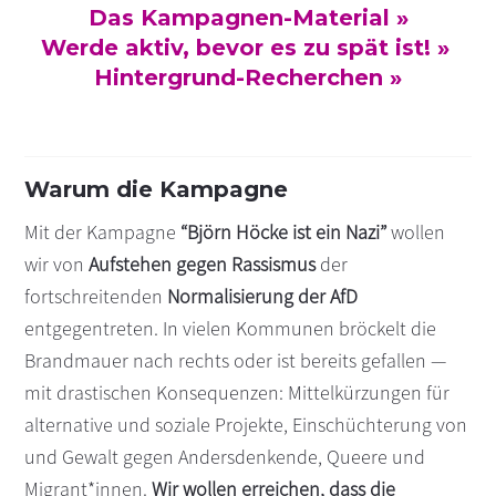
Das Kampagnen-Material »
s
n
Werde aktiv, bevor es zu spät ist! »
p
Hintergrund-Recherchen »
r
i
n
g
Warum die Kampagne
e
n
Mit der Kampagne
“Björn Höcke ist ein Nazi”
wollen
wir von
Aufstehen gegen Rassismus
der
fortschreitenden
Normalisierung der AfD
entgegentreten. In vielen Kommunen bröckelt die
Brandmauer nach rechts oder ist bereits gefallen —
mit drastischen Konsequenzen: Mittelkürzungen für
alternative und soziale Projekte, Einschüchterung von
und Gewalt gegen Andersdenkende, Queere und
Migrant*innen.
Wir wollen erreichen, dass die