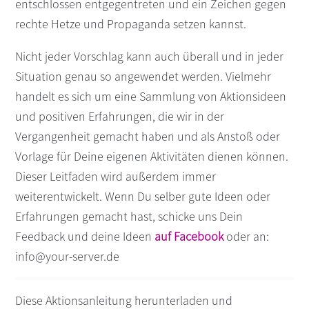
entschlossen entgegentreten und ein Zeichen gegen
s
n
rechte Hetze und Propaganda setzen kannst.
p
r
Nicht jeder Vorschlag kann auch überall und in jeder
i
Situation genau so angewendet werden. Vielmehr
n
handelt es sich um eine Sammlung von Aktionsideen
g
und positiven Erfahrungen, die wir in der
e
Vergangenheit gemacht haben und als Anstoß oder
n
Vorlage für Deine eigenen Aktivitäten dienen können.
Dieser Leitfaden wird außerdem immer
weiterentwickelt. Wenn Du selber gute Ideen oder
Erfahrungen gemacht hast, schicke uns Dein
Feedback und deine Ideen
auf Facebook
oder an:
info@your-server.de
Diese Aktionsanleitung herunterladen und