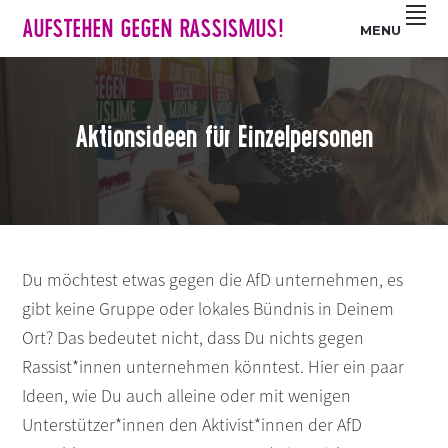
Z
S
Z
AUFSTEHEN GEGEN RASSISMUS!
MENU
u
k
u
r
i
r
H
p
F
a
t
u
Aktionsideen für Einzelpersonen
u
o
ß
p
m
z
t
a
e
n
i
i
a
n
l
v
c
e
Du möchtest etwas gegen die AfD unternehmen, es
i
o
s
gibt keine Gruppe oder lokales Bündnis in Deinem
g
n
p
Ort? Das bedeutet nicht, dass Du nichts gegen
a
t
r
Rassist*innen unternehmen könntest. Hier ein paar
t
e
i
Ideen, wie Du auch alleine oder mit wenigen
i
n
n
o
t
g
Unterstützer*innen den Aktivist*innen der AfD
n
e