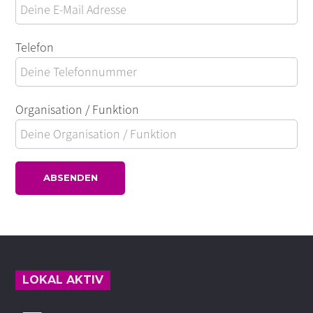
Telefon
Organisation / Funktion
Footer
LOKAL AKTIV