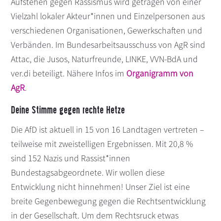
Aufstehen gegen Rassismus wird getragen von einer
s
n
Vielzahl lokaler Akteur*innen und Einzelpersonen aus
p
verschiedenen Organisationen, Gewerkschaften und
r
Verbänden. Im Bundesarbeitsausschuss von AgR sind
i
Attac, die Jusos, Naturfreunde, LINKE, VVN-BdA und
n
ver.di beteiligt. Nähere Infos im
Organigramm von
g
e
AgR
.
n
Deine Stimme gegen rechte Hetze
Die AfD ist aktuell in 15 von 16 Landtagen vertreten –
teilweise mit zweistelligen Ergebnissen. Mit 20,8 %
sind 152 Nazis und Rassist*innen
Bundestagsabgeordnete. Wir wollen diese
Entwicklung nicht hinnehmen! Unser Ziel ist eine
breite Gegenbewegung gegen die Rechtsentwicklung
in der Gesellschaft. Um dem Rechtsruck etwas