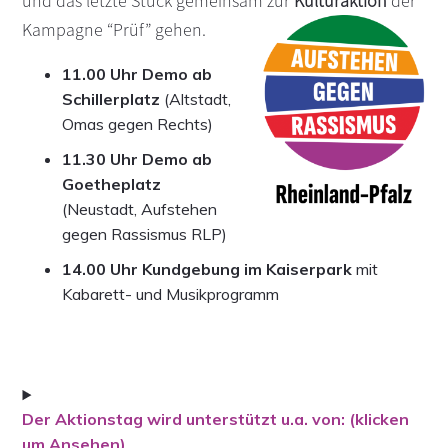
und das letzte Stück gemeinsam zur
Kulturaktion
der
s
n
Kampagne “Prüf” gehen.
p
r
11.00 Uhr Demo ab
i
Schillerplatz
(Altstadt,
n
Omas gegen Rechts)
g
11.30 Uhr Demo ab
e
Goetheplatz
n
(Neustadt, Aufstehen
gegen Rassismus RLP)
14.00 Uhr Kundgebung
im Kaiserpark
mit
Kabarett- und Musikprogramm
Der Aktionstag wird unterstützt u.a. von: (klicken
um Ansehen)