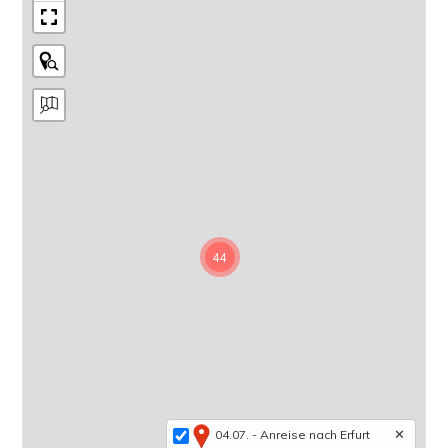
44
✕
04.07. - Anreise nach Erfurt