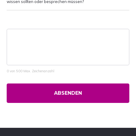
wissen sollten oder besprechen müssen?
0 von 500 Max. Zeichenanzahl
Footer