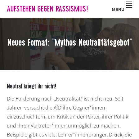
Z
S
Z
AUFSTEHEN GEGEN RASSISMUS!
MENU
u
k
u
r
i
r
H
p
F
a
t
u
Neues Format: “Mythos Neutralitätsgebot”
u
o
ß
p
m
z
t
a
e
n
i
i
a
n
l
v
c
e
Neutral kriegt ihr nicht!
i
o
s
Die Forderung nach „Neutralität“ ist nicht neu. Seit
g
n
p
Jahren versucht die AfD ihre Gegner*innen
a
t
r
t
e
i
einzuschüchtern, um Kritik an der Partei, ihrer Politik
i
n
n
und ihren Vertreter*innen unmöglich zu machen.
o
t
g
Beispiele gibt es viele: Lehrer*innenpranger, Druck, die
n
e