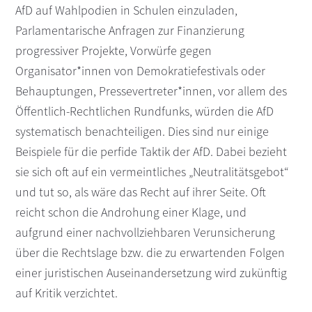
AfD auf Wahlpodien in Schulen einzuladen,
s
n
Parlamentarische Anfragen zur Finanzierung
p
progressiver Projekte, Vorwürfe gegen
r
i
Organisator*innen von Demokratiefestivals oder
n
Behauptungen, Pressevertreter*innen, vor allem des
g
Öffentlich-Rechtlichen Rundfunks, würden die AfD
e
systematisch benachteiligen. Dies sind nur einige
n
Beispiele für die perfide Taktik der AfD. Dabei bezieht
sie sich oft auf ein vermeintliches „Neutralitätsgebot“
und tut so, als wäre das Recht auf ihrer Seite. Oft
reicht schon die Androhung einer Klage, und
aufgrund einer nachvollziehbaren Verunsicherung
über die Rechtslage bzw. die zu erwartenden Folgen
einer juristischen Auseinandersetzung wird zukünftig
auf Kritik verzichtet.