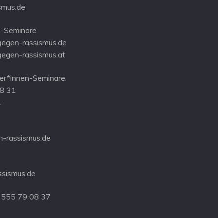
smus.de
-Seminare
gegen-rassismus.de
gegen-rassismus.at
r*innen-Seminare:
08 31
1
-rassismus.de
ssismus.de
 555 79 08 37