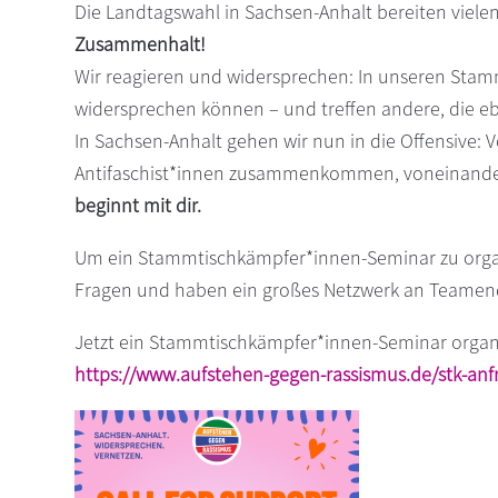
Die Landtagswahl in Sachsen-Anhalt bereiten vielen
s
n
Zusammenhalt!
p
Wir reagieren und widersprechen: In unseren Stam
r
widersprechen können – und treffen andere, die e
i
n
In Sachsen-Anhalt gehen wir nun in die Offensive:
g
Antifaschist*innen zusammenkommen, voneinander l
e
beginnt mit dir.
n
Um ein Stammtischkämpfer*innen-Seminar zu organis
Fragen und haben ein großes Netzwerk an Teamen
Jetzt ein Stammtischkämpfer*innen-Seminar organi
https://www.aufstehen-gegen-rassismus.de/stk-anf