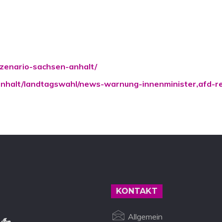
szenario-sachsen-anhalt/
anhalt/landtagswahl/news-warnung-innenminister,afd-r
KONTAKT
Allgemein