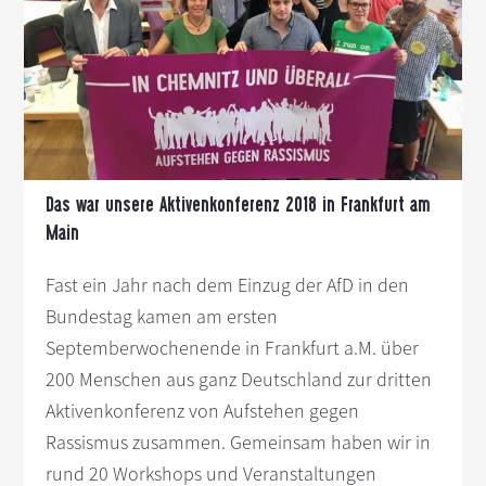
s
n
p
r
i
n
g
e
Das war unsere Aktivenkonferenz 2018 in Frankfurt am
n
Main
Fast ein Jahr nach dem Einzug der AfD in den
Bundestag kamen am ersten
Septemberwochenende in Frankfurt a.M. über
200 Menschen aus ganz Deutschland zur dritten
Aktivenkonferenz von Aufstehen gegen
Rassismus zusammen. Gemeinsam haben wir in
rund 20 Workshops und Veranstaltungen