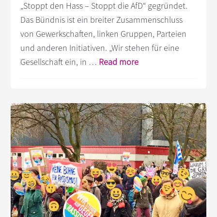
„Stoppt den Hass – Stoppt die AfD“ gegründet.
Das Bündnis ist ein breiter Zusammenschluss
von Gewerkschaften, linken Gruppen, Parteien
und anderen Initiativen. „Wir stehen für eine
Infos
Gesellschaft ein, in …
Read more
zum
Plugin
Gegen
den
AfD-
Marsch
in
Berlin
|
Stoppt
den