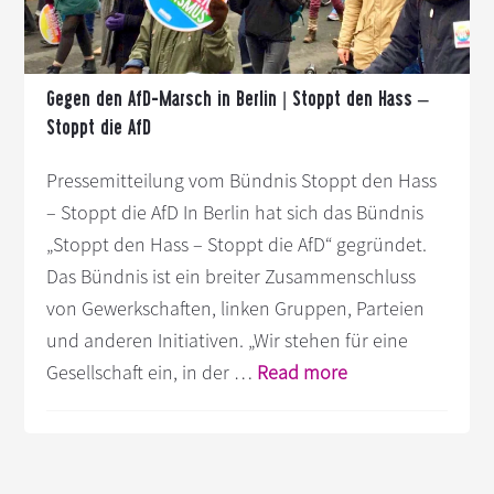
Hass
–
Stoppt
Gegen den AfD-Marsch in Berlin | Stoppt den Hass –
die
Stoppt die AfD
AfD
Pressemitteilung vom Bündnis Stoppt den Hass
– Stoppt die AfD In Berlin hat sich das Bündnis
„Stoppt den Hass – Stoppt die AfD“ gegründet.
Das Bündnis ist ein breiter Zusammenschluss
von Gewerkschaften, linken Gruppen, Parteien
und anderen Initiativen. „Wir stehen für eine
Infos
Gesellschaft ein, in der …
Read more
zum
Plugin
Gegen