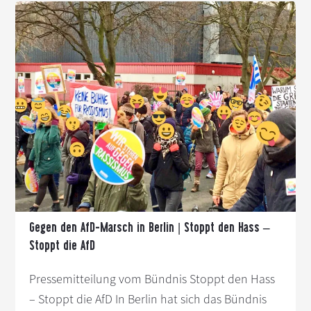
Stoppt
den
Hass
–
Stoppt
die
AfD!
Gegen den AfD-Marsch in Berlin | Stoppt den Hass –
Stoppt die AfD
Pressemitteilung vom Bündnis Stoppt den Hass
– Stoppt die AfD In Berlin hat sich das Bündnis