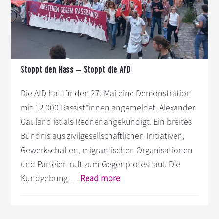
s
n
p
r
i
n
Stoppt den Hass – Stoppt die AfD!
g
e
Die AfD hat für den 27. Mai eine Demonstration
n
mit 12.000 Rassist*innen angemeldet. Alexander
Gauland ist als Redner angekündigt. Ein breites
Bündnis aus zivilgesellschaftlichen Initiativen,
Gewerkschaften, migrantischen Organisationen
und Parteien ruft zum Gegenprotest auf. Die
Infos
Kundgebung …
Read more
zum
Plugin