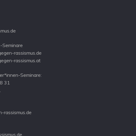
smus.de
-Seminare
gegen-rassismus.de
gegen-rassismus.at
r*innen-Seminare:
08 31
1
-rassismus.de
ssismus.de