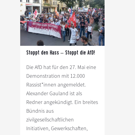
s
n
p
r
i
n
g
e
Stoppt den Hass – Stoppt die AfD!
n
Die AfD hat für den 27. Mai eine
Demonstration mit 12.000
Rassist*innen angemeldet.
Alexander Gauland ist als
Redner angekündigt. Ein breites
Bündnis aus
zivilgesellschaftlichen
Initiativen, Gewerkschaften,