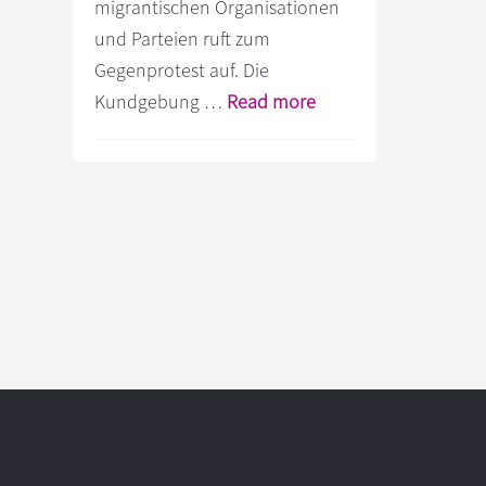
migrantischen Organisationen
und Parteien ruft zum
Gegenprotest auf. Die
Infos
Kundgebung …
Read more
zum
Plugin
Stoppt
den
Hass
–
Stoppt
die
AfD!
Footer