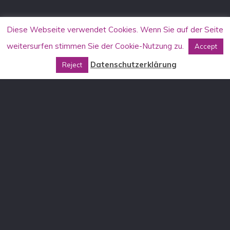
Diese Webseite verwendet Cookies. Wenn Sie auf der Seite
weitersurfen stimmen Sie der Cookie-Nutzung zu.
Accept
Datenschutzerklärung
Reject
KONTAKT
Allgemein
info[at]aufstehen-gegen-rassismus.de
Stammtischkämpfer*innen-Seminare