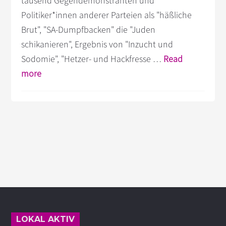
tausend Gegendemonstranten und
s
n
Politiker*innen anderer Parteien als "häßliche
p
Brut", "SA-Dumpfbacken" die "Juden
r
schikanieren", Ergebnis von "Inzucht und
i
Sodomie", "Hetzer- und Hackfresse …
Read
n
Infos
more
g
zum
e
n
Plugin
Hetz-
Rede
des
Thüringer
AfD-
Spitzenkandidaten
Footer
in
Jena
LOKAL AKTIV