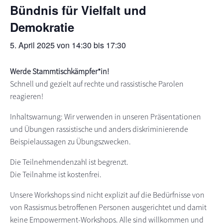
Bündnis für Vielfalt und
s
n
Demokratie
p
r
5. April 2025 von 14:30
bis
17:30
i
n
Werde Stammtischkämpfer*in!
g
Schnell und gezielt auf rechte und rassistische Parolen
e
reagieren!
n
Inhaltswarnung: Wir verwenden in unseren Präsentationen
und Übungen rassistische und anders diskriminierende
Beispielaussagen zu Übungszwecken.
Die Teilnehmendenzahl ist begrenzt.
Die Teilnahme ist kostenfrei.
Unsere Workshops sind nicht explizit auf die Bedürfnisse von
von Rassismus betroffenen Personen ausgerichtet und damit
keine Empowerment-Workshops. Alle sind willkommen und