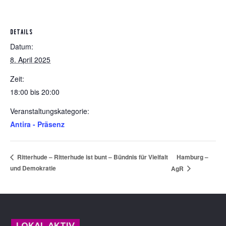
DETAILS
Datum:
8. April 2025
Zeit:
18:00 bis 20:00
Veranstaltungskategorie:
Antira - Präsenz
Hamburg –
Ritterhude – Ritterhude ist bunt – Bündnis für Vielfalt
und Demokratie
AgR
Footer
LOKAL AKTIV