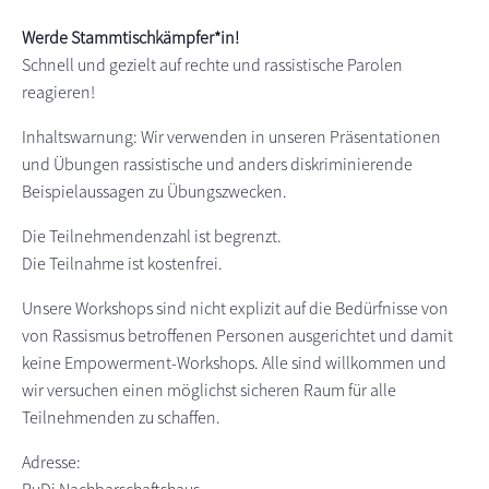
s
n
Werde Stammtischkämpfer*in!
p
Schnell und gezielt auf rechte und rassistische Parolen
r
reagieren!
i
n
Inhaltswarnung: Wir verwenden in unseren Präsentationen
g
und Übungen rassistische und anders diskriminierende
e
Beispielaussagen zu Übungszwecken.
n
Die Teilnehmendenzahl ist begrenzt.
Die Teilnahme ist kostenfrei.
Unsere Workshops sind nicht explizit auf die Bedürfnisse von
von Rassismus betroffenen Personen ausgerichtet und damit
keine Empowerment-Workshops. Alle sind willkommen und
wir versuchen einen möglichst sicheren Raum für alle
Teilnehmenden zu schaffen.
Adresse: