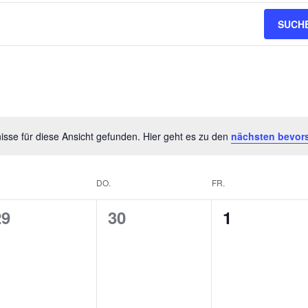
SUCH
sse für diese Ansicht gefunden. Hier geht es zu den
nächsten bevor
DO.
FR.
0
0
0
29
30
1
V
V
V
e
e
e
r
r