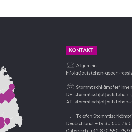
u
u
u
,
,
n
n
n
g
g
g
e
e
e
n
n
n
KONTAKT
,
,
Allgemein
info[at]aufstehen-gegen-rassi
Stammtischkämpfer*innen
DE: stammtisch[at]aufstehen-
AT: stammtisch[at]aufstehen-
Telefon Stammtischkämpfe
Deutschland: +49 30 555 79 
Österreich: +43 670 550 75 9