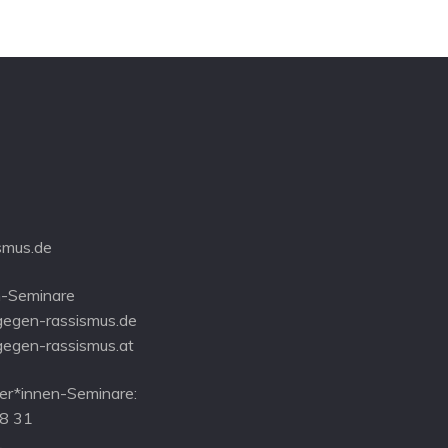
u
u
,
,
n
n
g
g
e
e
n
n
,
,
smus.de
-Seminare
gegen-rassismus.de
gegen-rassismus.at
r*innen-Seminare:
08 31
1