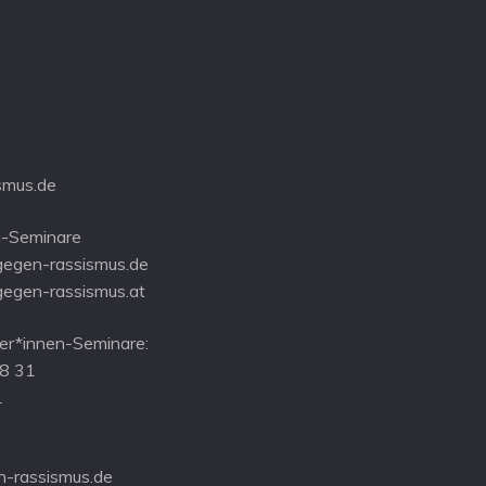
g
g
e
e
n
n
,
,
smus.de
-Seminare
gegen-rassismus.de
gegen-rassismus.at
r*innen-Seminare:
08 31
1
-rassismus.de