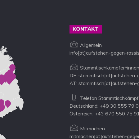
g
g
g
e
e
e
n
n
n
KONTAKT
,
,
Allgemein
info[at]aufstehen-gegen-rassi
Stammtischkämpfer*innen
DE: stammtisch[at]aufstehen-
AT: stammtisch[at]aufstehen-
Telefon Stammtischkämpfe
Deutschland: +49 30 555 79 
Österreich: +43 670 550 75 9
Mitmachen
mitmachen[at]aufstehen-gegen