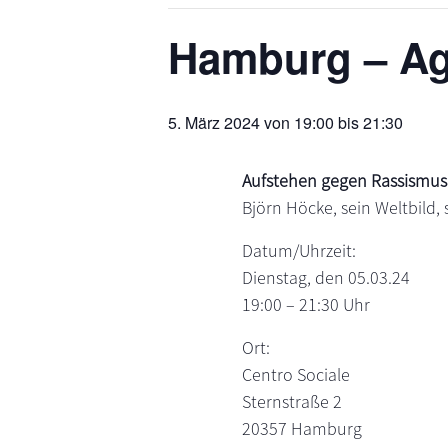
s
n
Hamburg – A
p
r
i
5. März 2024 von 19:00
bis
21:30
n
g
e
Aufstehen gegen Rassismus:
n
Björn Höcke, sein Weltbild,
Datum/Uhrzeit:
Dienstag, den 05.03.24
19:00 – 21:30 Uhr
Ort:
Centro Sociale
Sternstraße 2
20357 Hamburg