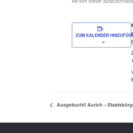
sie von dieser auszuschließ
ZUM KALENDER HINZUFÜG
Z
Ausgebucht! Aurich – Staatsbürge
Footer