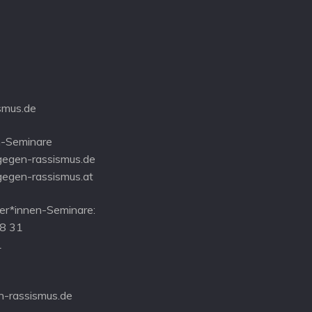
smus.de
-Seminare
gegen-rassismus.de
gegen-rassismus.at
r*innen-Seminare:
08 31
1
-rassismus.de