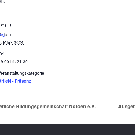
en.
DETAILS
Datum:
EN
5. März 2024
eit:
19:00 bis 21:30
Veranstaltungskategorie:
BHieN - Präsenz
rliche Bildungsgemeinschaft Norden e.V.
Ausgeb