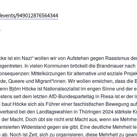
/events/949012876564344
.
ke ist ein Nazi” wollen wir von Aufstehen gegen Rassismus der
gentreten. In vielen Kommunen bröckelt die Brandmauer nach re
onsequenzen: Mittelkürzungen für alternative und soziale Proj
, Queere und Migrant*innen. Wir wollen erreichen, dass die 
enn Björn Höcke ist Nationalsozialist im engen Sinne und der 
tens seit dem letzten AfD-Bundesparteitag in Riesa ist er der in
baut Höcke sich als Führer einer faschistischen Bewegung auf. 
erband bei den Landtagswahlen in Thüringen 2024 stärkste Kra
 der Macht. Doch übt sie nicht erst Macht aus, wenn sie Mehrhei
isierten Widerstand gegen sie gibt. Eine deutliche Mehrheit l
 ab. Noch ist Zeit, sich zu organisieren, diese Mehrheit zu g