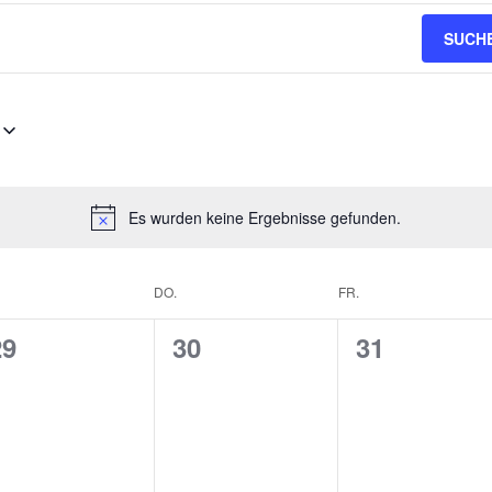
SUCH
Es wurden keine Ergebnisse gefunden.
DO.
FR.
0
0
0
29
30
31
V
V
V
e
e
e
r
r