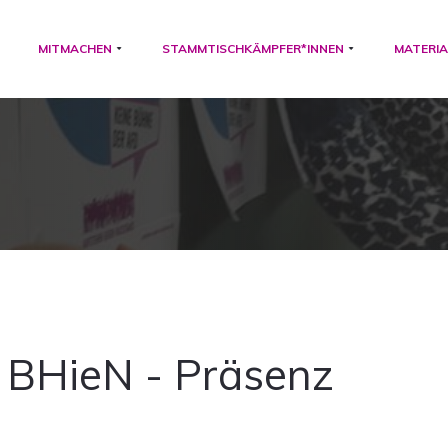
MITMACHEN
STAMMTISCHKÄMPFER*INNEN
MATERIA
BHieN - Präsenz