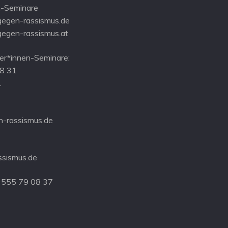
-Seminare
gegen-rassismus.de
gegen-rassismus.at
r*innen-Seminare:
08 31
1
-rassismus.de
ssismus.de
 555 79 08 37