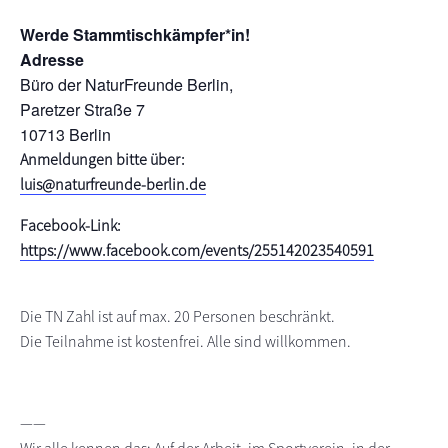
s
n
Werde Stammtischkämpfer*in!
p
Adresse
r
Büro der NaturFreunde Berlin,
i
Paretzer Straße 7
n
10713 Berlin
g
Anmeldungen bitte über:
e
luis@naturfreunde-berlin.de
n
Facebook-Link:
https://www.facebook.com/events/255142023540591
Die TN Zahl ist auf max. 20 Personen beschränkt.
Die Teilnahme ist kostenfrei. Alle sind willkommen.
——