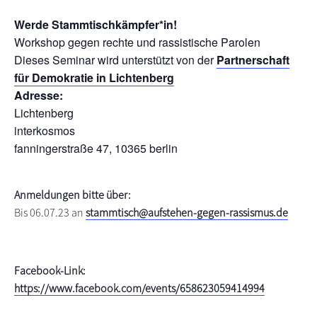
s
n
Werde Stammtischkämpfer*in!
p
Workshop gegen rechte und rassistische Parolen
r
Dieses Seminar wird unterstützt von der
Partnerschaft
i
für Demokratie in Lichtenberg
n
Adresse:
g
Lichtenberg
e
interkosmos
n
fanningerstraße 47, 10365 berlin
Anmeldungen bitte über:
Bis 06.07.23 an
stammtisch@aufstehen-gegen-rassismus.de
Facebook-Link:
https://www.facebook.com/events/658623059414994