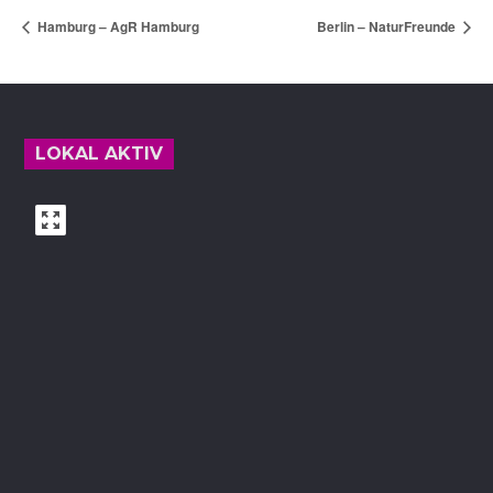
Hamburg – AgR Hamburg
Berlin – NaturFreunde
Footer
LOKAL AKTIV