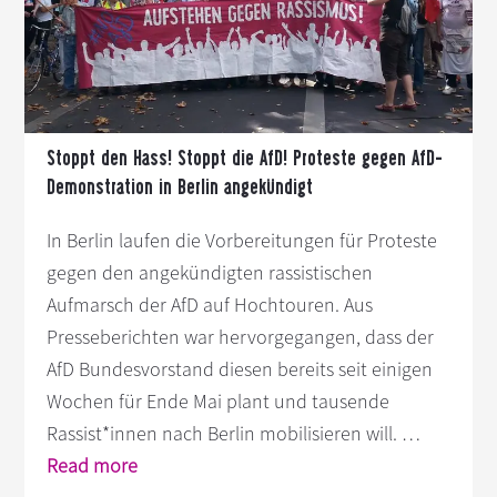
s
n
p
r
i
n
Stoppt den Hass! Stoppt die AfD! Proteste gegen AfD-
g
Demonstration in Berlin angekündigt
e
n
In Berlin laufen die Vorbereitungen für Proteste
gegen den angekündigten rassistischen
Aufmarsch der AfD auf Hochtouren. Aus
Presseberichten war hervorgegangen, dass der
AfD Bundesvorstand diesen bereits seit einigen
Wochen für Ende Mai plant und tausende
Rassist*innen nach Berlin mobilisieren will. …
Infos
Read more
zum