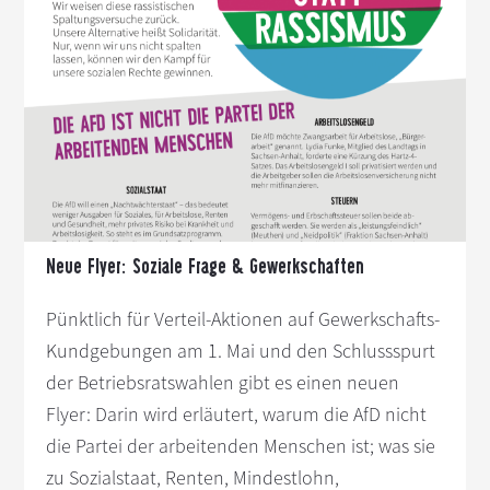
s
n
p
r
i
n
g
e
n
Neue Flyer: Soziale Frage & Gewerkschaften
Pünktlich für Verteil-Aktionen auf Gewerkschafts-
Kundgebungen am 1. Mai und den Schlussspurt
der Betriebsratswahlen gibt es einen neuen
Flyer: Darin wird erläutert, warum die AfD nicht
die Partei der arbeitenden Menschen ist; was sie
zu Sozialstaat, Renten, Mindestlohn,