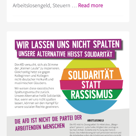
Infos
Arbeitslosengeld, Steuern …
Read more
zum
Plugin
Neue
Flyer:
Soziale
Frage
&
Gewerkschafte