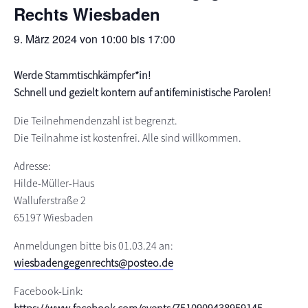
Rechts Wiesbaden
s
n
p
9. März 2024 von 10:00
bis
17:00
r
i
Werde Stammtischkämpfer*in!
n
Schnell und gezielt kontern auf antifeministische Parolen!
g
e
Die Teilnehmendenzahl ist begrenzt.
n
Die Teilnahme ist kostenfrei. Alle sind willkommen.
Adresse:
Hilde-Müller-Haus
Walluferstraße 2
65197 Wiesbaden
Anmeldungen bitte bis 01.03.24 an:
wiesbadengegenrechts@posteo.de
Facebook-Link: