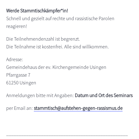
s
n
Werde Stammtischkämpfer*in!
p
Schnell und gezielt auf rechte und rassistische Parolen
r
reagieren!
i
n
Die Teilnehmendenzahl ist begrenzt.
g
Die Teilnahme ist kostenfrei. Alle sind willkommen.
e
Adresse:
n
Gemeindehaus der ev. Kirchengemeinde Usingen
Pfarrgasse 7
61250 Usingen
Anmeldungen bitte mit Angaben:
Datum und Ort des Seminars
per Email an:
stammtisch@aufstehen-gegen-rassismus.de
_________________________________________________