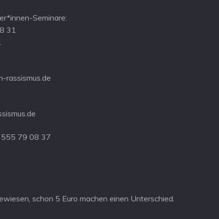
r*innen-Seminare:
08 31
1
-rassismus.de
ssismus.de
 555 79 08 37
ewiesen, schon 5 Euro machen einen Unterschied.