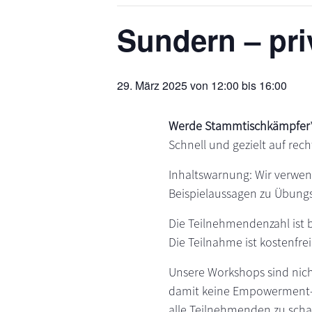
s
n
Sundern – pri
p
r
i
29. März 2025 von 12:00
bis
16:00
n
g
e
Werde Stammtischkämpfer*
n
Schnell und gezielt auf rech
Inhaltswarnung: Wir verwen
Beispielaussagen zu Übung
Die Teilnehmendenzahl ist 
Die Teilnahme ist kostenfrei
Unsere Workshops sind nich
damit keine Empowerment-W
alle Teilnehmenden zu scha