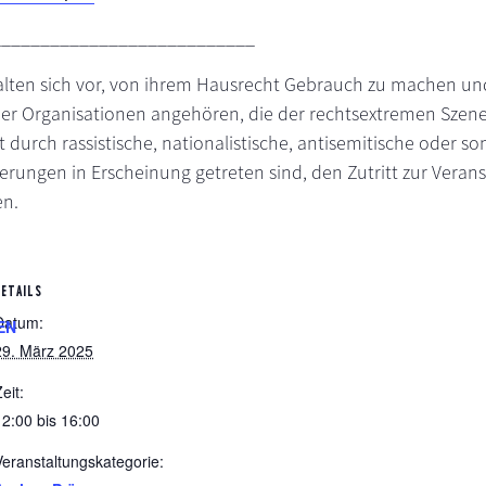
___________________________
alten sich vor, von ihrem Hausrecht Gebrauch zu machen un
er Organisationen angehören, die der rechtsextremen Szen
 durch rassistische, nationalistische, antisemitische oder so
ngen in Erscheinung getreten sind, den Zutritt zur Veran
en.
DETAILS
Datum:
EN
29. März 2025
eit:
12:00 bis 16:00
Veranstaltungskategorie: