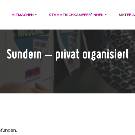
MITMACHEN
STAMMTISCHKÄMPFER*INNEN
MATERIA
Sundern – privat organisiert
efunden.