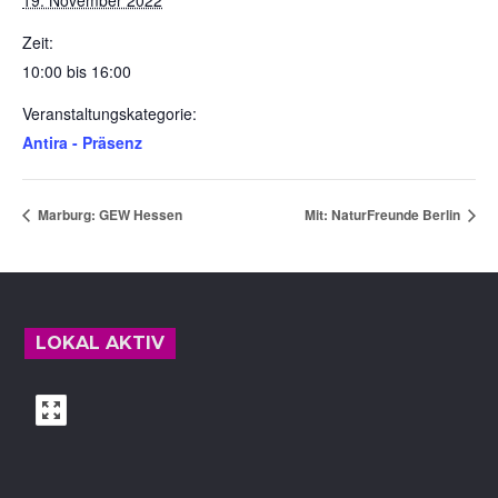
19. November 2022
Zeit:
10:00 bis 16:00
Veranstaltungskategorie:
Antira - Präsenz
Marburg: GEW Hessen
Mit: NaturFreunde Berlin
Footer
LOKAL AKTIV