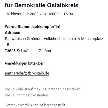
für Demokratie Ostalbkreis
s
n
p
19. November 2022 von 10:00
bis
16:00
r
i
Werde Stammtischkämpfer*in!
n
Adresse
g
Schwäbisch Gmünder Volkshochschule e. V.Münsterplatz
e
15
n
73525 Schwäbisch Gmünd
Anmeldungen bitte über:
partnerschaft@kjr-ostalb.de
Die TN Zahl ist auf max. 20 Personen beschränkt.
Die Teilnahme ist kostenfrei.
Getränke werden vor Ort bereitgestellt.