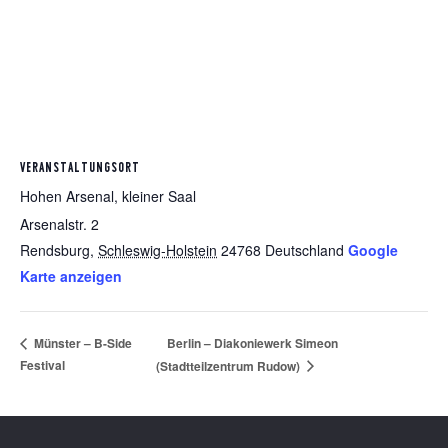
VERANSTALTUNGSORT
Hohen Arsenal, kleiner Saal
Arsenalstr. 2
Rendsburg
,
Schleswig-Holstein
24768
Deutschland
Google
Karte anzeigen
Berlin – Diakoniewerk Simeon
Münster – B-Side
Festival
(Stadtteilzentrum Rudow)
Footer