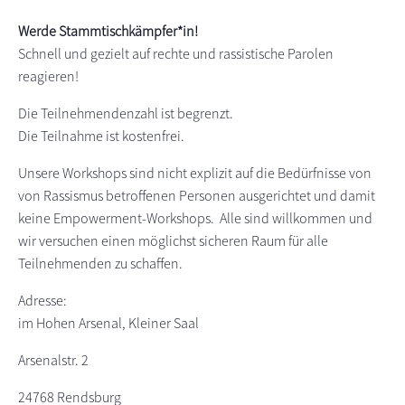
s
n
Werde Stammtischkämpfer*in!
p
Schnell und gezielt auf rechte und rassistische Parolen
r
reagieren!
i
n
Die Teilnehmendenzahl ist begrenzt.
g
Die Teilnahme ist kostenfrei.
e
Unsere Workshops sind nicht explizit auf die Bedürfnisse von
n
von Rassismus betroffenen Personen ausgerichtet und damit
keine Empowerment-Workshops. Alle sind willkommen und
wir versuchen einen möglichst sicheren Raum für alle
Teilnehmenden zu schaffen.
Adresse:
im Hohen Arsenal, Kleiner Saal
Arsenalstr. 2
24768 Rendsburg