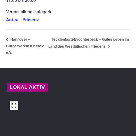
17:00 bis 20:00
Veranstaltungskategorie:
Antira - Präsenz
Tecklenburg-Brochterbeck – Gutes Leben im
Hannover –
Bürgerverein Kleefeld
Land des Westfälischen Friedens
e.V.
Footer
LOKAL AKTIV