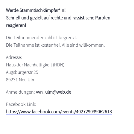
s
n
Werde Stammtischkämpfer*in!
p
Schnell und gezielt auf rechte und rassistische Parolen
r
reagieren!
i
n
Die Teilnehmendenzahl ist begrenzt.
g
Die Teilnahme ist kostenfrei. Alle sind willkommen.
e
Adresse:
n
Haus der Nachhaltigkeit (HDN)
Augsburgerstr 25
89231 Neu Ulm
Anmeldungen:
vvn_ulm@web.de
Facebook-Link:
https://www.facebook.com/events/402729039062613
_________________________________________________