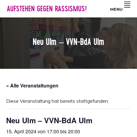
Z
S
Z
AUFSTEHEN GEGEN RASSISMUS!
MENU
u
k
u
r
i
r
H
p
F
a
t
u
Neu Ulm – VVN-BdA Ulm
u
o
ß
p
m
z
t
a
e
n
i
i
a
n
l
v
c
e
« Alle Veranstaltungen
i
o
s
g
n
p
Diese Veranstaltung hat bereits stattgefunden.
a
t
r
t
e
i
Neu Ulm – VVN-BdA Ulm
i
n
n
o
t
g
15. April 2024 von 17:00
bis
20:00
n
e