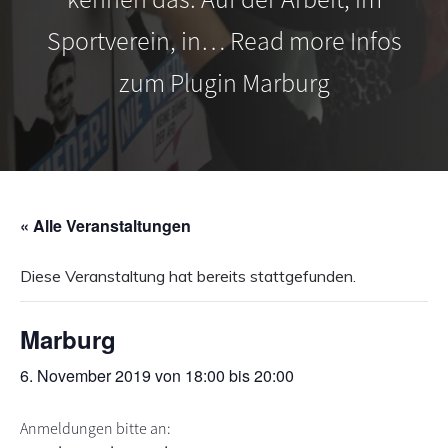
s
n
Sportverein, in… Read more Infos
p
r
zum Plugin Marburg
i
n
g
e
n
« Alle Veranstaltungen
Diese Veranstaltung hat bereits stattgefunden.
Marburg
6. November 2019 von 18:00
bis
20:00
Anmeldungen bitte an: