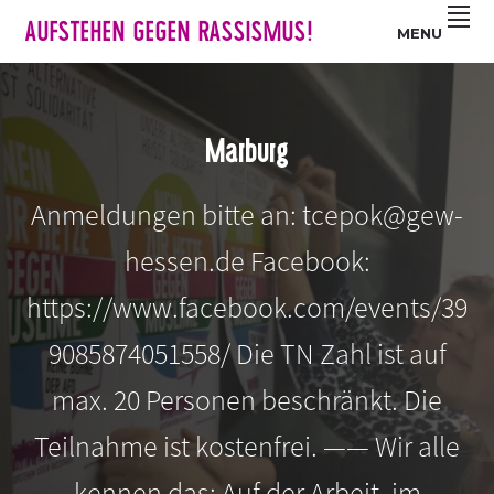
Z
S
Z
AUFSTEHEN GEGEN RASSISMUS!
MENU
u
k
u
r
i
r
H
p
F
a
t
u
Marburg
u
o
ß
p
m
z
Anmeldungen bitte an: tcepok@gew-
t
a
e
n
i
i
hessen.de Facebook:
a
n
l
v
c
e
https://www.facebook.com/events/39
i
o
s
9085874051558/ Die TN Zahl ist auf
g
n
p
a
t
r
max. 20 Personen beschränkt. Die
t
e
i
i
n
n
Teilnahme ist kostenfrei. —— Wir alle
o
t
g
kennen das: Auf der Arbeit, im
n
e