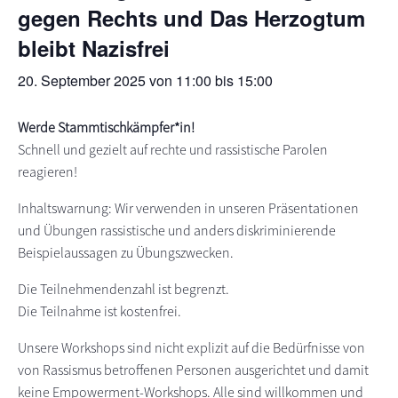
gegen Rechts und Das Herzogtum
s
n
bleibt Nazisfrei
p
r
20. September 2025 von 11:00
bis
15:00
i
n
Werde Stammtischkämpfer*in!
g
Schnell und gezielt auf rechte und rassistische Parolen
e
reagieren!
n
Inhaltswarnung: Wir verwenden in unseren Präsentationen
und Übungen rassistische und anders diskriminierende
Beispielaussagen zu Übungszwecken.
Die Teilnehmendenzahl ist begrenzt.
Die Teilnahme ist kostenfrei.
Unsere Workshops sind nicht explizit auf die Bedürfnisse von
von Rassismus betroffenen Personen ausgerichtet und damit
keine Empowerment-Workshops. Alle sind willkommen und