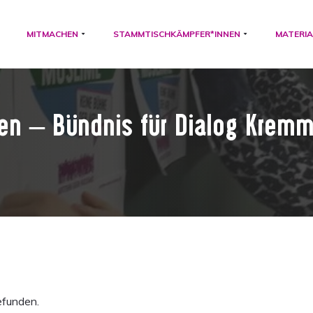
MITMACHEN
STAMMTISCHKÄMPFER*INNEN
MATERIA
n – Bündnis für Dialog Kremm
efunden.