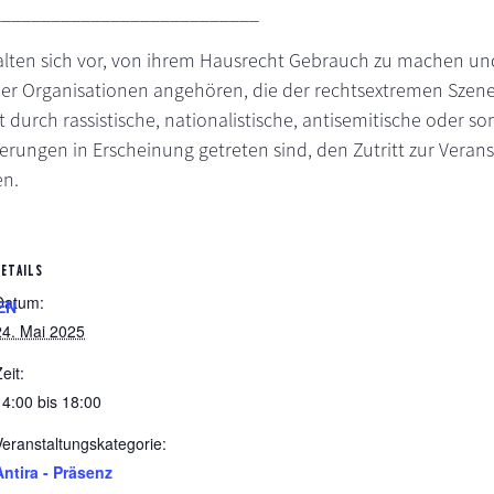
___________________________
alten sich vor, von ihrem Hausrecht Gebrauch zu machen un
er Organisationen angehören, die der rechtsextremen Szen
 durch rassistische, nationalistische, antisemitische oder so
ngen in Erscheinung getreten sind, den Zutritt zur Veran
en.
DETAILS
Datum:
EN
24. Mai 2025
eit:
14:00 bis 18:00
Veranstaltungskategorie:
Antira - Präsenz