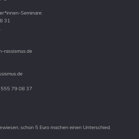
r*innen-Seminare:
08 31
1
-rassismus.de
ssismus.de
 555 79 08 37
ewiesen, schon 5 Euro machen einen Unterschied.