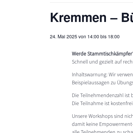
s
n
Kremmen – Bü
p
r
i
24. Mai 2025 von 14:00
bis
18:00
n
g
e
Werde Stammtischkämpfer*
n
Schnell und gezielt auf rech
Inhaltswarnung: Wir verwen
Beispielaussagen zu Übung
Die Teilnehmendenzahl ist 
Die Teilnahme ist kostenfrei
Unsere Workshops sind nich
damit keine Empowerment-W
alle Teilnehmenden zu scha