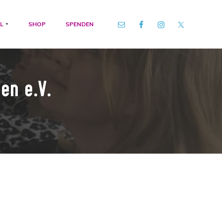
L
SHOP
SPENDEN
en e.V.