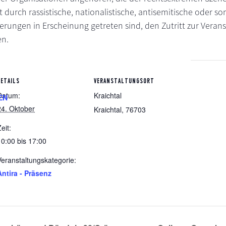
 durch rassistische, nationalistische, antisemitische oder so
ngen in Erscheinung getreten sind, den Zutritt zur Veran
en.
DETAILS
VERANSTALTUNGSORT
Datum:
Kraichtal
EN
24. Oktober
Kraichtal
,
76703
eit:
10:00 bis 17:00
Veranstaltungskategorie:
Antira - Präsenz