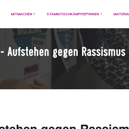
MITMACHEN
STAMMTISCHKÄMPFER*INNEN
MATERIA
l- Aufstehen gegen Rassismus 
fstehen gegen Rassism