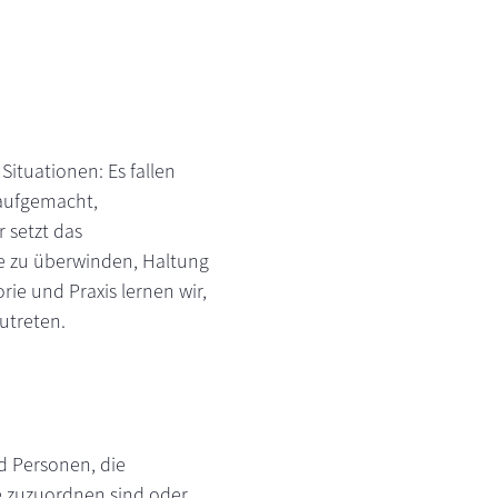
Situationen: Es fallen
 aufgemacht,
 setzt das
e zu überwinden, Haltung
ie und Praxis lernen wir,
utreten.
d Personen, die
e zuzuordnen sind oder