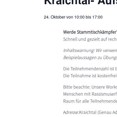
s
n
p
24. Oktober von 10:00
bis
17:00
r
i
Werde Stammtischkämpfer*
n
Schnell und gezielt auf rech
g
e
Inhaltswarnung: Wir verwen
n
Beispielaussagen zu Übung
Die Teilnehmendenzahl ist 
Die Teilnahme ist kostenfrei
Bitte beachte: Unsere Work
Menschen mit Rassismuserfa
Raum für alle Teilnehmende
Adresse:Kraichtal (Genau 