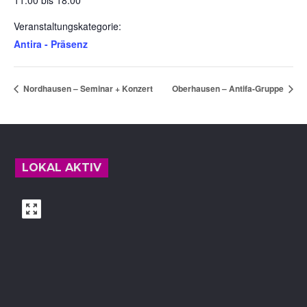
11:00 bis 18:00
Veranstaltungskategorie:
Antira - Präsenz
Nordhausen – Seminar + Konzert
Oberhausen – Antifa-Gruppe
Footer
LOKAL AKTIV