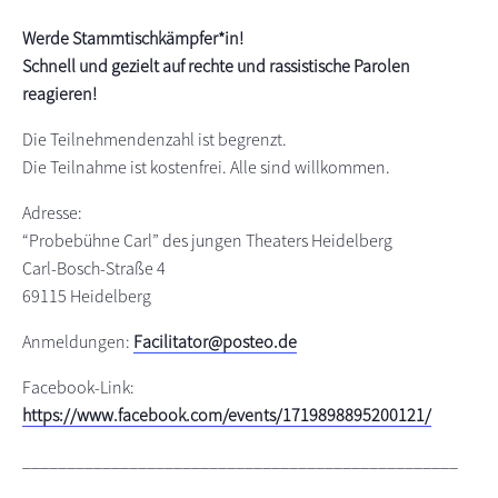
s
n
Werde Stammtischkämpfer*in!
p
Schnell und gezielt auf rechte und rassistische Parolen
r
reagieren!
i
n
Die Teilnehmendenzahl ist begrenzt.
g
Die Teilnahme ist kostenfrei. Alle sind willkommen.
e
Adresse:
n
“Probebühne Carl” des jungen Theaters Heidelberg
Carl-Bosch-Straße 4
69115 Heidelberg
Anmeldungen:
Facilitator@posteo.de
Facebook-Link:
https://www.facebook.com/events/1719898895200121/
_________________________________________________