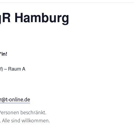
gR Hamburg
in!
f) – Raum A
r@t-online.de
 Personen beschränkt.
. Alle sind willkommen.