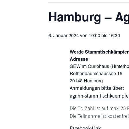
s
n
Hamburg – A
p
r
i
6. Januar 2024 von 10:00
bis
16:30
n
g
e
Werde Stammtischkämpfer*
n
Adresse
GEW im Curiohaus (Hinterho
Rothenbaumchaussee 15
20148 Hamburg
Anmeldungen bitte über:
agr.hh-stammtischkaempfe
Die TN Zahl ist auf max. 25
Die Teilnahme ist kostenfrei
Facebook-Link: