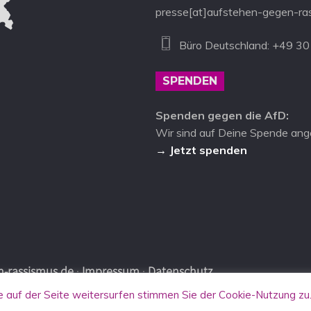
presse[at]aufstehen-gegen-ra
Büro Deutschland: +49 30
SPENDEN
Spenden gegen die AfD:
Wir sind auf Deine Spende ang
→ Jetzt spenden
-rassismus.de
·
Impressum
·
Datenschutz
auf der Seite weitersurfen stimmen Sie der Cookie-Nutzung zu