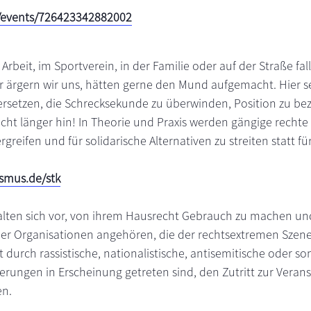
/events/726423342882002
 Arbeit, im Sportverein, in der Familie oder auf der Straße fa
r ärgern wir uns, hätten gerne den Mund aufgemacht. Hier se
versetzen, die Schrecksekunde zu überwinden, Position zu be
ht länger hin! In Theorie und Praxis werden gängige rechte
rgreifen und für solidarische Alternativen zu streiten statt 
smus.de/stk
alten sich vor, von ihrem Hausrecht Gebrauch zu machen un
er Organisationen angehören, die der rechtsextremen Szen
 durch rassistische, nationalistische, antisemitische oder so
ngen in Erscheinung getreten sind, den Zutritt zur Veran
en.