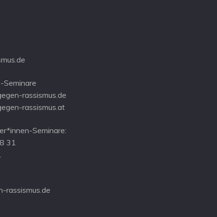
smus.de
-Seminare
gegen-rassismus.de
gegen-rassismus.at
r*innen-Seminare:
08 31
1
-rassismus.de