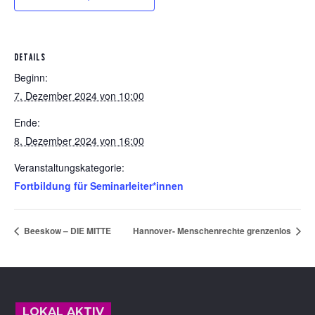
DETAILS
Beginn:
7. Dezember 2024 von 10:00
Ende:
8. Dezember 2024 von 16:00
Veranstaltungskategorie:
Fortbildung für Seminarleiter*innen
Beeskow – DIE MITTE
Hannover- Menschenrechte grenzenlos
Footer
LOKAL AKTIV