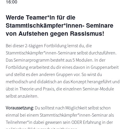
16:00
s
n
p
Werde Teamer*in für die
r
Stammtischkämpfer*innen- Seminare
i
von Aufstehen gegen Rassismus!
n
g
Bei dieser 2-tägigen Fortbildung lernst du, die
e
Stammtischkämpfer*innen-Seminare selbst durchzuführen.
n
Das Seminarprogramm besteht aus 5 Modulen. In der
Fortbildung erarbeitest du dir eines davon in Gruppenarbeit
und stellst es den anderen Gruppen vor. So wirst du
methodisch und didaktisch an das Konzept herangeführt und
übst in Theorie und Praxis, die einzelnen Seminar-Module
selbst anzuleiten.
Voraussetzung:
Du solltest nach Möglichkeit selbst schon
einmal bei einem Stammtischkämpfer*innen-Seminar als
Teilnehmer*in dabei gewesen sein ODER Erfahrung in der