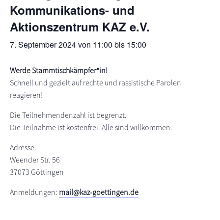
Kommunikations- und
s
n
Aktionszentrum KAZ e.V.
p
r
7. September 2024 von 11:00
bis
15:00
i
n
Werde Stammtischkämpfer*in!
g
Schnell und gezielt auf rechte und rassistische Parolen
e
reagieren!
n
Die Teilnehmendenzahl ist begrenzt.
Die Teilnahme ist kostenfrei. Alle sind willkommen.
Adresse:
Weender Str. 56
37073 Göttingen
Anmeldungen:
mail@kaz-goettingen.de