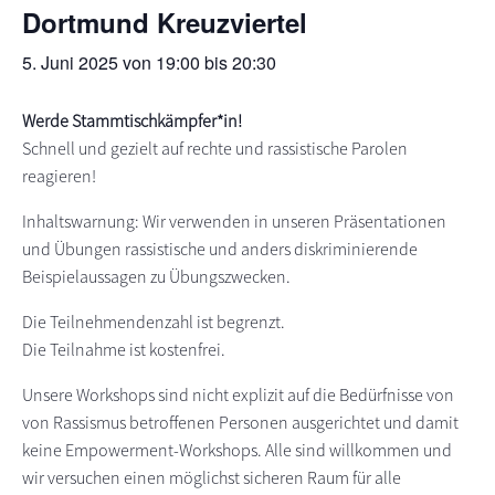
Dortmund Kreuzviertel
s
n
p
5. Juni 2025 von 19:00
bis
20:30
r
i
Werde Stammtischkämpfer*in!
n
Schnell und gezielt auf rechte und rassistische Parolen
g
reagieren!
e
n
Inhaltswarnung: Wir verwenden in unseren Präsentationen
und Übungen rassistische und anders diskriminierende
Beispielaussagen zu Übungszwecken.
Die Teilnehmendenzahl ist begrenzt.
Die Teilnahme ist kostenfrei.
Unsere Workshops sind nicht explizit auf die Bedürfnisse von
von Rassismus betroffenen Personen ausgerichtet und damit
keine Empowerment-Workshops. Alle sind willkommen und
wir versuchen einen möglichst sicheren Raum für alle