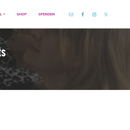
L
SHOP
SPENDEN
ts