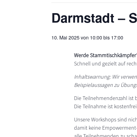
s
n
Darmstadt – 
p
r
i
10. Mai 2025 von 10:00
bis
17:00
n
g
e
Werde Stammtischkämpfer*
n
Schnell und gezielt auf rech
Inhaltswarnung: Wir verwen
Beispielaussagen zu Übung
Die Teilnehmendenzahl ist 
Die Teilnahme ist kostenfrei
Unsere Workshops sind nich
damit keine Empowerment-W
alle Teilnehmenden zu scha