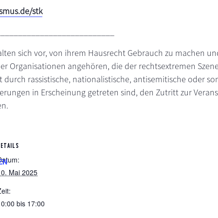
smus.de/stk
___________________________
alten sich vor, von ihrem Hausrecht Gebrauch zu machen un
er Organisationen angehören, die der rechtsextremen Szen
 durch rassistische, nationalistische, antisemitische oder so
ngen in Erscheinung getreten sind, den Zutritt zur Veran
en.
DETAILS
Datum:
EN
10. Mai 2025
eit:
10:00 bis 17:00