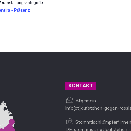
Veranstaltungskategorie:
Antira - Präsenz
KONTAKT
Allgemein
info[at]aufstehen-gegen-rassi
Stammtischkämpfer*innen
DE: stammtisch[at]aufstehen-