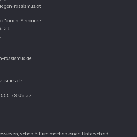
gegen-rassismus.at
r*innen-Seminare:
08 31
1
-rassismus.de
ssismus.de
 555 79 08 37
ewiesen, schon 5 Euro machen einen Unterschied.