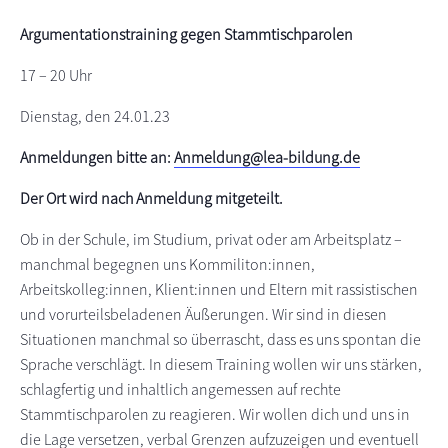
s
n
Argumentationstraining gegen Stammtischparolen
p
r
17 – 20 Uhr
i
Dienstag, den 24.01.23
n
g
Anmeldungen bitte an:
Anmeldung@lea-bildung.de
e
Der Ort wird nach Anmeldung mitgeteilt.
n
Ob in der Schule, im Studium, privat oder am Arbeitsplatz –
manchmal begegnen uns Kommiliton:innen,
Arbeitskolleg:innen, Klient:innen und Eltern mit rassistischen
und vorurteilsbeladenen Äußerungen. Wir sind in diesen
Situationen manchmal so überrascht, dass es uns spontan die
Sprache verschlägt. In diesem Training wollen wir uns stärken,
schlagfertig und inhaltlich angemessen auf rechte
Stammtischparolen zu reagieren. Wir wollen dich und uns in
die Lage versetzen, verbal Grenzen aufzuzeigen und eventuell