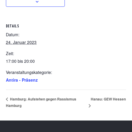
DETAILS
Datum:
24. Januar 2023
Zeit:
17:00 bis 20:00
Veranstaltungskategorie:
Antira - Präsenz
Hanau: GEW Hessen
Hamburg: Aufstehen gegen Rassismus
Hamburg
Footer