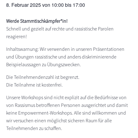
8. Februar 2025 von 10:00
bis
17:00
s
n
p
Werde Stammtischkämpfer*in!
r
Schnell und gezielt auf rechte und rassistische Parolen
i
reagieren!
n
g
Inhaltswarnung: Wir verwenden in unseren Präsentationen
e
und Übungen rassistische und anders diskriminierende
n
Beispielaussagen zu Übungszwecken.
Die Teilnehmendenzahl ist begrenzt.
Die Teilnahme ist kostenfrei.
Unsere Workshops sind nicht explizit auf die Bedürfnisse von
von Rassismus betroffenen Personen ausgerichtet und damit
keine Empowerment-Workshops. Alle sind willkommen und
wir versuchen einen möglichst sicheren Raum für alle
Teilnehmenden zu schaffen.