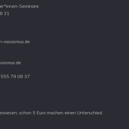
r*innen-Seminare:
08 31
1
-rassismus.de
ssismus.de
 555 79 08 37
ewiesen, schon 5 Euro machen einen Unterschied.