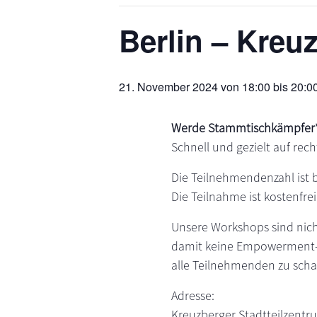
s
n
Berlin – Kreu
p
r
i
21. November 2024 von 18:00
bis
20:0
n
g
e
Werde Stammtischkämpfer*
n
Schnell und gezielt auf rech
Die Teilnehmendenzahl ist 
Die Teilnahme ist kostenfrei
Unsere Workshops sind nich
damit keine Empowerment-W
alle Teilnehmenden zu scha
Adresse:
Kreuzberger Stadtteilzentr