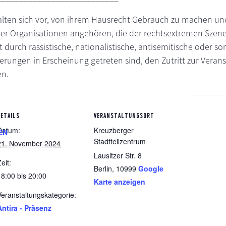
alten sich vor, von ihrem Hausrecht Gebrauch zu machen un
er Organisationen angehören, die der rechtsextremen Szen
 durch rassistische, nationalistische, antisemitische oder so
ngen in Erscheinung getreten sind, den Zutritt zur Veran
en.
DETAILS
VERANSTALTUNGSORT
Datum:
Kreuzberger
EN
Stadtteilzentrum
21. November 2024
Lausitzer Str. 8
eit:
Berlin
,
10999
Google
18:00 bis 20:00
Karte anzeigen
Veranstaltungskategorie:
Antira - Präsenz