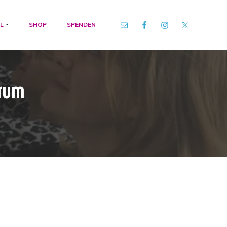
L
SHOP
SPENDEN
trum