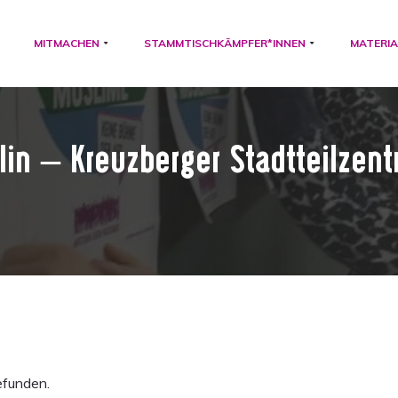
MITMACHEN
STAMMTISCHKÄMPFER*INNEN
MATERIA
lin – Kreuzberger Stadtteilzen
efunden.