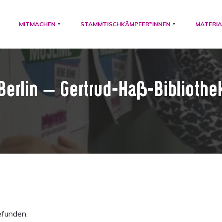
MITMACHEN
STAMMTISCHKÄMPFER*INNEN
MATERIA
Berlin – Gertrud-Haß-Bibliothe
efunden.