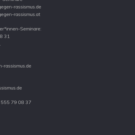
gegen-rassismus.de
gegen-rassismus.at
r*innen-Seminare:
08 31
1
-rassismus.de
ssismus.de
 555 79 08 37