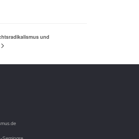
htsradikalismus und
smus.de
-Seminare