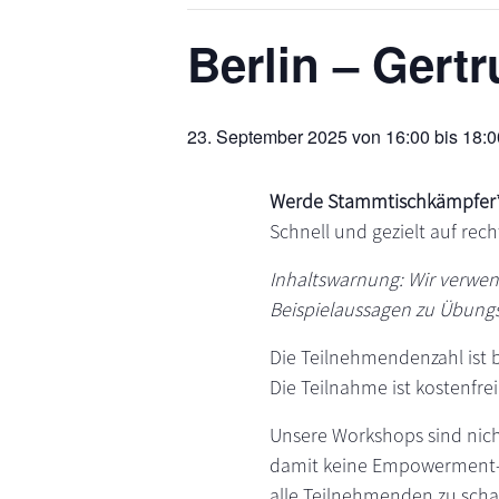
s
n
Berlin – Gert
p
r
i
23. September 2025 von 16:00
bis
18:0
n
g
e
Werde Stammtischkämpfer*
n
Schnell und gezielt auf rech
Inhaltswarnung: Wir verwen
Beispielaussagen zu Übung
Die Teilnehmendenzahl ist 
Die Teilnahme ist kostenfrei
Unsere Workshops sind nich
damit keine Empowerment-W
alle Teilnehmenden zu scha