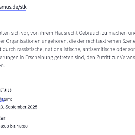
smus.de/stk
___________________________
alten sich vor, von ihrem Hausrecht Gebrauch zu machen un
er Organisationen angehören, die der rechtsextremen Szen
 durch rassistische, nationalistische, antisemitische oder so
ngen in Erscheinung getreten sind, den Zutritt zur Veran
en.
DETAILS
Datum:
EN
23. September 2025
eit:
16:00 bis 18:00