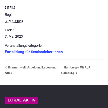
DETAILS
Beginn:
6. Mai 2023
Ende:
7. Mai 2023
Veranstaltungskategorie:
Fortbildung für Seminarleiter*innen
Hamburg – Mit AgR
Bremen – Mit Arbeit und Leben und
Attac
Hamburg
Footer
LOKAL AKTIV