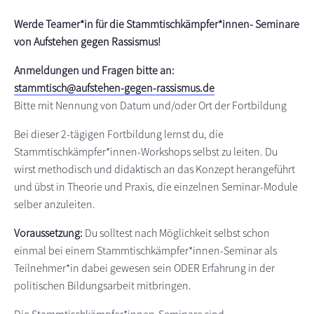
s
n
Werde Teamer*in für die Stammtischkämpfer*innen- Seminare
p
von Aufstehen gegen Rassismus!
r
i
Anmeldungen und Fragen bitte an:
n
stammtisch@aufstehen-gegen-rassismus.de
g
Bitte mit Nennung von Datum und/oder Ort der Fortbildung
e
Bei dieser 2-tägigen Fortbildung lernst du, die
n
Stammtischkämpfer*innen-Workshops selbst zu leiten. Du
wirst methodisch und didaktisch an das Konzept herangeführt
und übst in Theorie und Praxis, die einzelnen Seminar-Module
selber anzuleiten.
Voraussetzung:
Du solltest nach Möglichkeit selbst schon
einmal bei einem Stammtischkämpfer*innen-Seminar als
Teilnehmer*in dabei gewesen sein ODER Erfahrung in der
politischen Bildungsarbeit mitbringen.