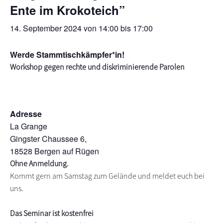
Ente im Krokoteich”
s
n
p
14. September 2024 von 14:00
bis
17:00
r
i
Werde Stammtischkämpfer*in!
n
Workshop gegen rechte und diskriminierende Parolen
g
e
n
Adresse
La Grange
Gingster Chaussee 6,
18528 Bergen auf Rügen
Ohne Anmeldung.
Kommt gern am Samstag zum Gelände und meldet euch bei
uns.
Das Seminar ist kostenfrei