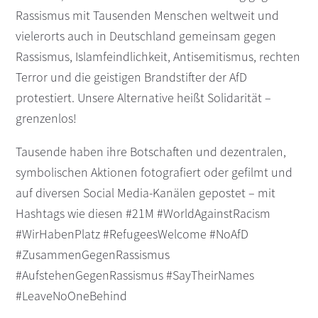
Rassismus mit Tausenden Menschen weltweit und
s
n
p
vielerorts auch in Deutschland gemeinsam gegen
r
Rassismus, Islamfeindlichkeit, Antisemitismus, rechten
i
Terror und die geistigen Brandstifter der AfD
n
protestiert. Unsere Alternative heißt Solidarität –
g
grenzenlos!
e
n
Tausende haben ihre Botschaften und dezentralen,
symbolischen Aktionen fotografiert oder gefilmt und
auf diversen Social Media-Kanälen gepostet – mit
Hashtags wie diesen #21M #WorldAgainstRacism
#WirHabenPlatz #RefugeesWelcome #NoAfD
#ZusammenGegenRassismus
#AufstehenGegenRassismus #SayTheirNames
#LeaveNoOneBehind