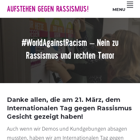
Z
S
Z
AUFSTEHEN GEGEN RASSISMUS!
MENU
u
k
u
r
i
r
H
p
F
a
t
u
#WorldAgainstRacism – Nein zu
u
o
ß
p
m
z
Rassismus und rechten Terror
t
a
e
n
i
i
a
n
l
v
c
e
i
o
s
Danke allen, die am 21. März, dem
g
n
p
Internationalen Tag gegen Rassismus
a
t
r
Gesicht gezeigt haben!
t
e
i
i
n
n
Auch wenn wir Demos und Kundgebungen absagen
o
t
g
mussten, haben wir am Internationalen Tag gegen
n
e