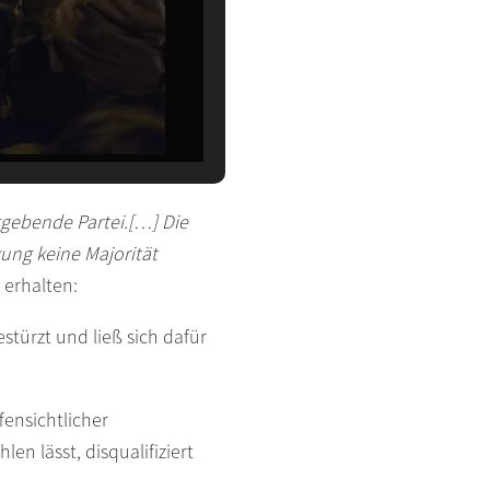
aggebende Partei.[…] Die
ung keine Majorität
 erhalten:
türzt und ließ sich dafür
ensichtlicher
n lässt, disqualifiziert