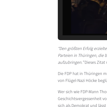
“Den größten Erfolg erzielt
Parteien in Thüringen, die 
aufzubringen.”
Dieses Zitat 
Die FDP hat in Thüringen m
von Flügel-Nazi Höcke beg
Wer sich wie FDP-Mann Tho
Geschichtsvergessenheit von
sich als Demokrat und lässt