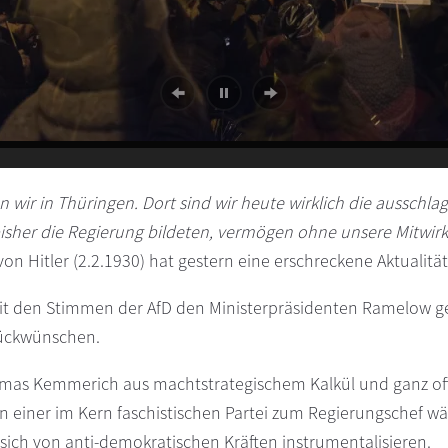
en wir in Thüringen. Dort sind wir heute wirklich die ausschl
bisher die Regierung bildeten, vermögen ohne unsere Mitwirk
von Hitler (2.2.1930) hat gestern eine erschreckene Aktualität
it den Stimmen der AfD den Ministerpräsidenten Ramelow ges
lückwünschen.
mas Kemmerich aus machtstrategischem Kalkül und ganz off
 einer im Kern faschistischen Partei zum Regierungschef wähle
 sich von anti-demokratischen Kräften instrumentalisieren.