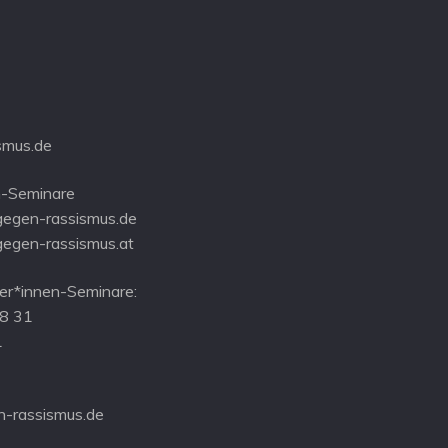
smus.de
-Seminare
gegen-rassismus.de
gegen-rassismus.at
r*innen-Seminare:
08 31
1
-rassismus.de