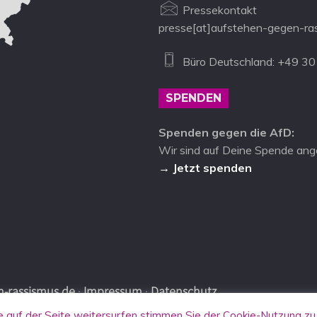
Pressekontakt
presse[at]aufstehen-gegen-ra
Büro Deutschland: +49 30
SPENDEN
Spenden gegen die AfD:
Wir sind auf Deine Spende ang
→ Jetzt spenden
-rassismus.de
·
Impressum
·
Datenschutz
auf der Seite weitersurfen stimmen Sie der Cookie-Nutzung zu