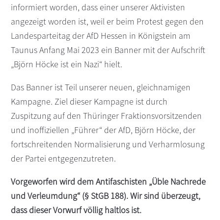
informiert worden, dass einer unserer Aktivisten
s
n
angezeigt worden ist, weil er beim Protest gegen den
p
Landesparteitag der AfD Hessen in Königstein am
r
i
Taunus Anfang Mai 2023 ein Banner mit der Aufschrift
n
„Björn Höcke ist ein Nazi“ hielt.
g
e
Das Banner ist Teil unserer neuen, gleichnamigen
n
Kampagne
.
Ziel dieser Kampagne ist durch
Zuspitzung auf den Thüringer Fraktionsvorsitzenden
und inoffiziellen „Führer“ der AfD, Björn Höcke, der
fortschreitenden Normalisierung und Verharmlosung
der Partei entgegenzutreten.
Vorgeworfen wird dem Antifaschisten „Üble Nachrede
und Verleumdung“ (§ StGB 188). Wir sind überzeugt,
dass dieser Vorwurf völlig haltlos ist.