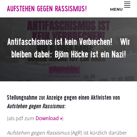
Z
S
Z
AUFSTEHEN GEGEN RASSISMUS!
MENU
u
k
u
r
i
r
H
p
F
a
t
u
Antifaschismus ist kein Verbrechen! Wir
u
o
ß
p
m
z
bleiben dabei: Björn Höcke ist ein Nazi!
t
a
e
n
i
i
a
n
l
v
c
e
i
o
s
Stellungnahme zur Anzeige gegen einen Aktivisten von
g
n
p
a
t
r
Aufstehen gegen Rassismus
:
t
e
i
(als pdf zum
Download »
)
i
n
n
o
t
g
Aufstehen gegen Rassismus
(AgR) ist kürzlich darüber
n
e