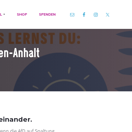
L
SHOP
SPENDEN
en-Anhalt
einander.
enn die AfD auf Spaltung