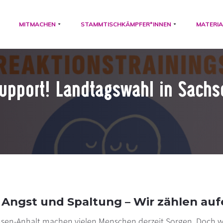
MITMACHEN
STAMMTISCHKÄMPFER*INNEN
MATERIA
 Support! Landtagswahl in Sachs
f Angst und Spaltung – Wir zählen auf
sen-Anhalt machen vielen Menschen derzeit Sorgen. Doch w