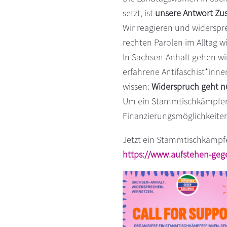
s
n
setzt, ist
unsere Antwort Z
p
Wir reagieren und widersp
r
rechten Parolen im Alltag 
i
In Sachsen-Anhalt gehen wi
n
erfahrene Antifaschist*in
g
wissen:
Widerspruch geht n
e
Um ein Stammtischkämpfer*i
n
Finanzierungsmöglichkeite
Jetzt ein Stammtischkämpf
https://www.aufstehen-gege