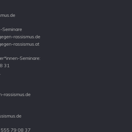
smus.de
-Seminare
gegen-rassismus.de
gegen-rassismus.at
r*innen-Seminare:
08 31
1
-rassismus.de
ssismus.de
 555 79 08 37